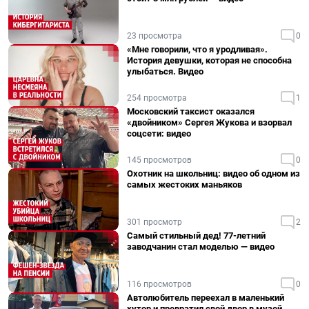
23 просмотра
0
«Мне говорили, что я уродливая».
История девушки, которая не способна
улыбаться. Видео
254 просмотра
1
Московский таксист оказался
«двойником» Сергея Жукова и взорвал
соцсети: видео
145 просмотров
0
Охотник на школьниц: видео об одном из
самых жестоких маньяков
301 просмотр
2
Самый стильный дед! 77-летний
заводчанин стал моделью — видео
116 просмотров
0
Автолюбитель переехал в маленький
хутор и превратил свой двор в музей