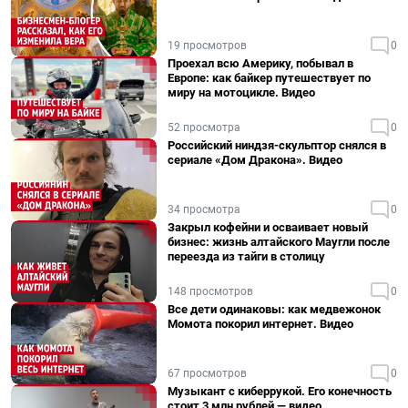
19 просмотров
0
Проехал всю Америку, побывал в
Европе: как байкер путешествует по
миру на мотоцикле. Видео
52 просмотра
0
Российский ниндзя-скульптор снялся в
сериале «Дом Дракона». Видео
34 просмотра
0
Закрыл кофейни и осваивает новый
бизнес: жизнь алтайского Маугли после
переезда из тайги в столицу
148 просмотров
0
Все дети одинаковы: как медвежонок
Момота покорил интернет. Видео
67 просмотров
0
Музыкант с киберрукой. Его конечность
стоит 3 млн рублей — видео