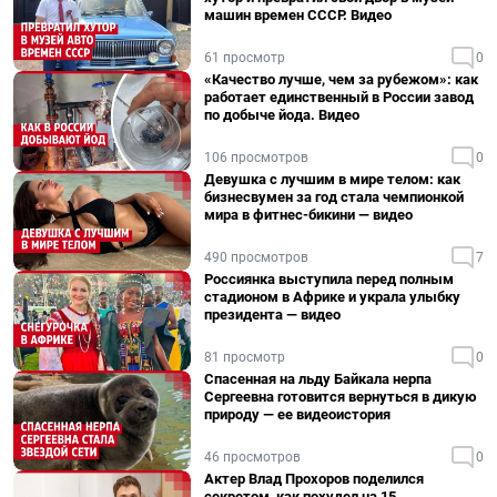
машин времен СССР. Видео
61 просмотр
0
«Качество лучше, чем за рубежом»: как
работает единственный в России завод
по добыче йода. Видео
106 просмотров
0
Девушка с лучшим в мире телом: как
бизнесвумен за год стала чемпионкой
мира в фитнес-бикини — видео
490 просмотров
7
Россиянка выступила перед полным
стадионом в Африке и украла улыбку
президента — видео
81 просмотр
0
Спасенная на льду Байкала нерпа
Сергеевна готовится вернуться в дикую
природу — ее видеоистория
46 просмотров
0
Актер Влад Прохоров поделился
секретом, как похудел на 15