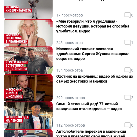
17 просмотров
0
«Мне говорили, что я уродливая».
История девушки, которая не способна
улыбаться. Видео
243 просмотра
1
Московский таксист оказался
«двойником» Сергея Жукова и взорвал
соцсети: видео
134 просмотра
0
Охотник на школьниц: видео об одном из
самых жестоких маньяков
299 просмотров
2
Самый стильный дед! 77-летний
заводчанин стал моделью — видео
112 просмотров
0
Автолюбитель переехал в маленький
хутор и превратил свой двор в музей