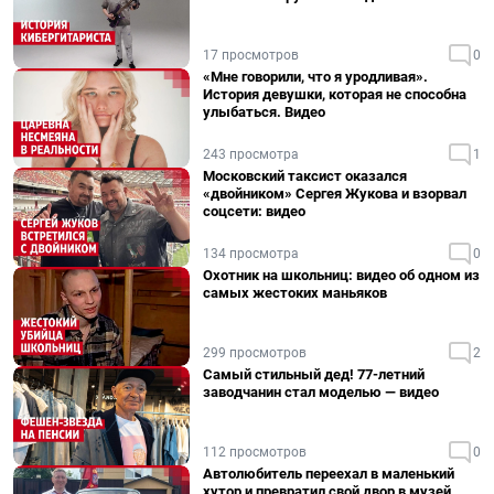
17 просмотров
0
«Мне говорили, что я уродливая».
История девушки, которая не способна
улыбаться. Видео
243 просмотра
1
Московский таксист оказался
«двойником» Сергея Жукова и взорвал
соцсети: видео
134 просмотра
0
Охотник на школьниц: видео об одном из
самых жестоких маньяков
299 просмотров
2
Самый стильный дед! 77-летний
заводчанин стал моделью — видео
112 просмотров
0
Автолюбитель переехал в маленький
хутор и превратил свой двор в музей