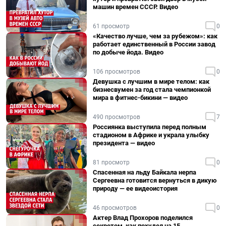
машин времен СССР. Видео
61 просмотр
0
«Качество лучше, чем за рубежом»: как
работает единственный в России завод
по добыче йода. Видео
106 просмотров
0
Девушка с лучшим в мире телом: как
бизнесвумен за год стала чемпионкой
мира в фитнес-бикини — видео
490 просмотров
7
Россиянка выступила перед полным
стадионом в Африке и украла улыбку
президента — видео
81 просмотр
0
Спасенная на льду Байкала нерпа
Сергеевна готовится вернуться в дикую
природу — ее видеоистория
46 просмотров
0
Актер Влад Прохоров поделился
секретом, как похудел на 15