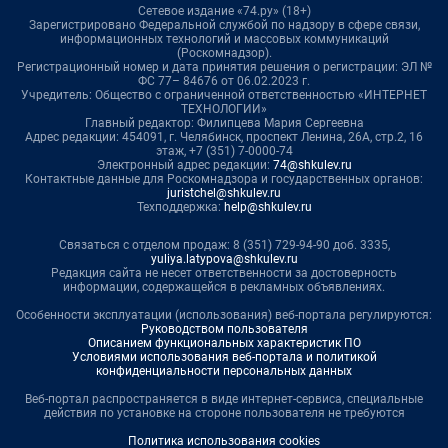
Сетевое издание «74.ру» (18+)
Зарегистрировано Федеральной службой по надзору в сфере связи,
информационных технологий и массовых коммуникаций
(Роскомнадзор).
Регистрационный номер и дата принятия решения о регистрации: ЭЛ №
ФС 77– 84676 от 06.02.2023 г.
Учредитель: Общество с ограниченной ответственностью «ИНТЕРНЕТ
ТЕХНОЛОГИИ»
Главный редактор: Филипцева Мария Сергеевна
Адрес редакции: 454091, г. Челябинск, проспект Ленина, 26А, стр.2, 16
этаж, +7 (351) 7-0000-74
Электронный адрес редакции:
74@shkulev.ru
Контактные данные для Роскомнадзора и государственных органов:
juristchel@shkulev.ru
Техподдержка:
help@shkulev.ru
Связаться с отделом продаж: 8 (351) 729-94-90 доб. 3335,
yuliya.latypova@shkulev.ru
Редакция сайта не несет ответственности за достоверность
информации, содержащейся в рекламных объявлениях.
Особенности эксплуатации (использования) веб-портала регулируются:
Руководством пользователя
Описанием функциональных характеристик ПО
Условиями использования веб-портала и политикой
конфиденциальности персональных данных
Веб-портал распространяется в виде интернет-сервиса, специальные
действия по установке на стороне пользователя не требуются
Политика использования cookies