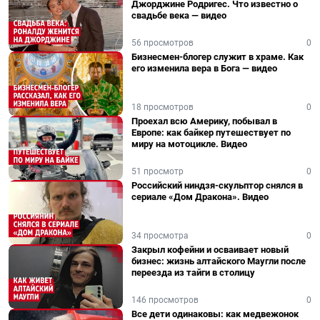
Джорджине Родригес. Что известно о
свадьбе века — видео
56 просмотров
0
Бизнесмен-блогер служит в храме. Как
его изменила вера в Бога — видео
18 просмотров
0
Проехал всю Америку, побывал в
Европе: как байкер путешествует по
миру на мотоцикле. Видео
51 просмотр
0
Российский ниндзя-скульптор снялся в
сериале «Дом Дракона». Видео
34 просмотра
0
Закрыл кофейни и осваивает новый
бизнес: жизнь алтайского Маугли после
переезда из тайги в столицу
146 просмотров
0
Все дети одинаковы: как медвежонок