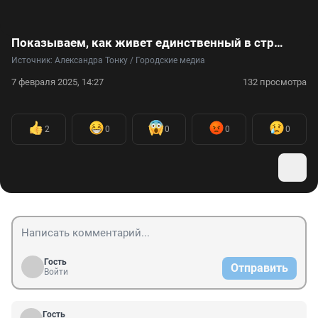
Показываем, как живет единственный в стране приют для енотов-полоскунов — видео
Источник: 
Александра Тонку / Городские медиа
7 февраля 2025, 14:27
132 просмотра
2
0
0
0
0
Гость
Отправить
Войти
Гость