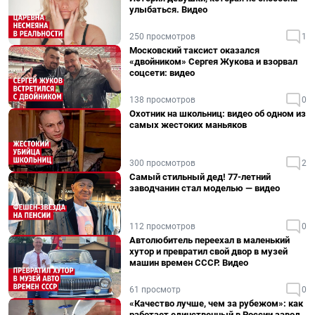
улыбаться. Видео
250 просмотров
1
Московский таксист оказался
«двойником» Сергея Жукова и взорвал
соцсети: видео
138 просмотров
0
Охотник на школьниц: видео об одном из
самых жестоких маньяков
300 просмотров
2
Самый стильный дед! 77-летний
заводчанин стал моделью — видео
112 просмотров
0
Автолюбитель переехал в маленький
хутор и превратил свой двор в музей
машин времен СССР. Видео
61 просмотр
0
«Качество лучше, чем за рубежом»: как
работает единственный в России завод