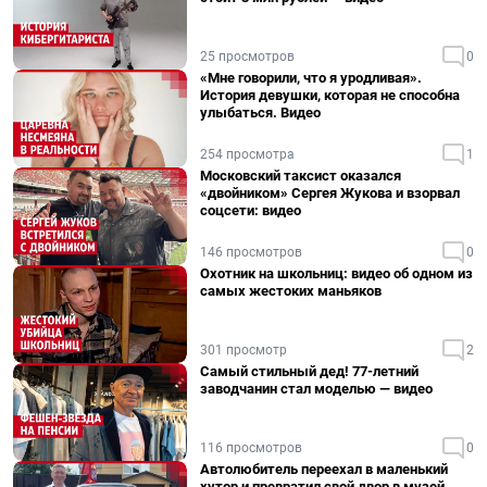
25 просмотров
0
«Мне говорили, что я уродливая».
История девушки, которая не способна
улыбаться. Видео
254 просмотра
1
Московский таксист оказался
«двойником» Сергея Жукова и взорвал
соцсети: видео
146 просмотров
0
Охотник на школьниц: видео об одном из
самых жестоких маньяков
301 просмотр
2
Самый стильный дед! 77-летний
заводчанин стал моделью — видео
116 просмотров
0
Автолюбитель переехал в маленький
хутор и превратил свой двор в музей