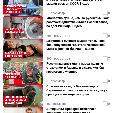
машин времен СССР. Видео
61 просмотр
0
«Качество лучше, чем за рубежом»: как
работает единственный в России завод
по добыче йода. Видео
106 просмотров
0
Девушка с лучшим в мире телом: как
бизнесвумен за год стала чемпионкой
мира в фитнес-бикини — видео
490 просмотров
7
Россиянка выступила перед полным
стадионом в Африке и украла улыбку
президента — видео
81 просмотр
0
Спасенная на льду Байкала нерпа
Сергеевна готовится вернуться в дикую
природу — ее видеоистория
46 просмотров
0
Актер Влад Прохоров поделился
секретом, как похудел на 15