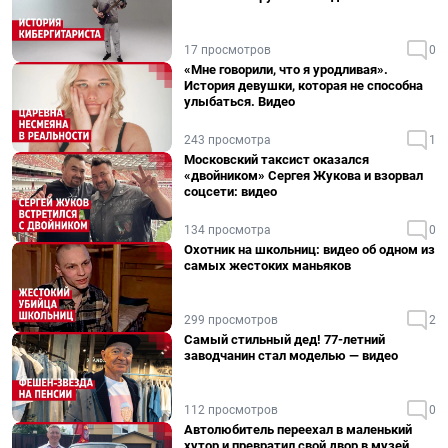
17 просмотров
0
«Мне говорили, что я уродливая».
История девушки, которая не способна
улыбаться. Видео
243 просмотра
1
Московский таксист оказался
«двойником» Сергея Жукова и взорвал
соцсети: видео
134 просмотра
0
Охотник на школьниц: видео об одном из
самых жестоких маньяков
299 просмотров
2
Самый стильный дед! 77-летний
заводчанин стал моделью — видео
112 просмотров
0
Автолюбитель переехал в маленький
хутор и превратил свой двор в музей