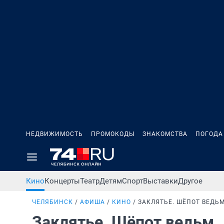
НЕДВИЖИМОСТЬ
ПРОМОКОДЫ
ЗНАКОМСТВА
ПОГОДА
Кино
Концерты
Театр
Детям
Спорт
Выставки
Другое
ЧЕЛЯБИНСК
АФИША
КИНО
ЗАКЛЯТЬЕ. ШЁПОТ ВЕДЬ
Заклятье. Шёпот ведьм