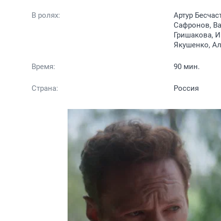
В ролях:
Артур Бесчас
Сафронов, Ва
Гришакова, И
Якушенко, Ал
Время:
90 мин.
Страна:
Россия