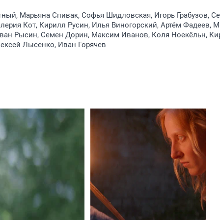
тный, Марьяна Спивак, Софья Шидловская, Игорь Грабузов, Се
лерия Кот, Кирилл Русин, Илья Виногорский, Артём Фадеев, 
ван Рысин, Семен Дорин, Максим Иванов, Коля Ноекёльн, Ки
ексей Лысенко, Иван Горячев