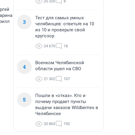
25 320
8
ргей
Марина
Тест для самых умных
3
рилл
челябинцев: ответьте на 10
из 10 и проверьте свой
кругозор
24 670
18
Военком Челябинской
4
области ушел на СВО
21 302
107
Пошли в «отказ». Кто и
5
почему продает пункты
выдачи заказов Wildberries в
Челябинске
20 863
192