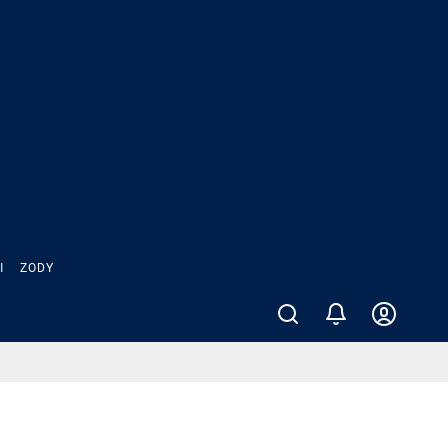
Ы
ZODY