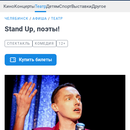
Кино
Концерты
Театр
Детям
Спорт
Выставки
Другое
ЧЕЛЯБИНСК
АФИША
ТЕАТР
Stand Up, поэты!
СПЕКТАКЛЬ
КОМЕДИЯ
12+
Купить билеты