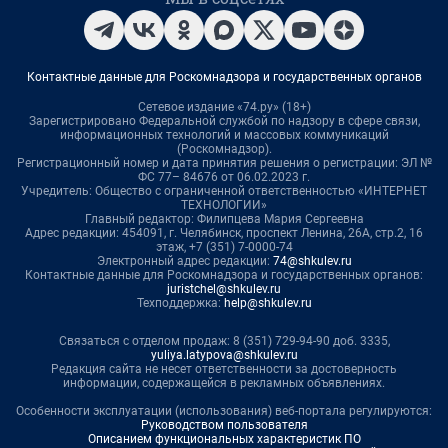
Контактные данные для Роскомнадзора и государственных органов
Сетевое издание «74.ру» (18+)
Зарегистрировано Федеральной службой по надзору в сфере связи,
информационных технологий и массовых коммуникаций
(Роскомнадзор).
Регистрационный номер и дата принятия решения о регистрации: ЭЛ №
ФС 77– 84676 от 06.02.2023 г.
Учредитель: Общество с ограниченной ответственностью «ИНТЕРНЕТ
ТЕХНОЛОГИИ»
Главный редактор: Филипцева Мария Сергеевна
Адрес редакции: 454091, г. Челябинск, проспект Ленина, 26А, стр.2, 16
этаж, +7 (351) 7-0000-74
Электронный адрес редакции:
74@shkulev.ru
Контактные данные для Роскомнадзора и государственных органов:
juristchel@shkulev.ru
Техподдержка:
help@shkulev.ru
Связаться с отделом продаж: 8 (351) 729-94-90 доб. 3335,
yuliya.latypova@shkulev.ru
Редакция сайта не несет ответственности за достоверность
информации, содержащейся в рекламных объявлениях.
Особенности эксплуатации (использования) веб-портала регулируются:
Руководством пользователя
Описанием функциональных характеристик ПО