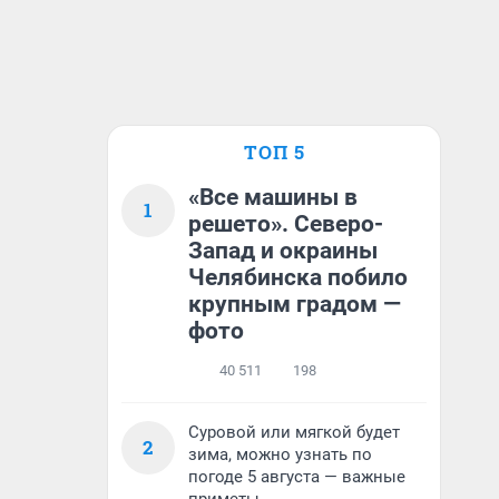
ТОП 5
«Все машины в
1
решето». Северо-
Запад и окраины
Челябинска побило
крупным градом —
фото
40 511
198
Суровой или мягкой будет
2
зима, можно узнать по
погоде 5 августа — важные