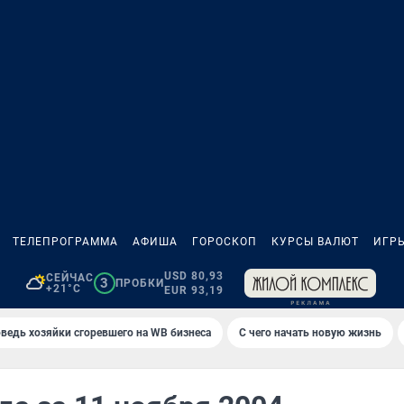
ТЕЛЕПРОГРАММА
АФИША
ГОРОСКОП
КУРСЫ ВАЛЮТ
ИГР
USD 80,93
СЕЙЧАС
3
ПРОБКИ
+21°C
EUR 93,19
ведь хозяйки сгоревшего на WB бизнеса
С чего начать новую жизнь