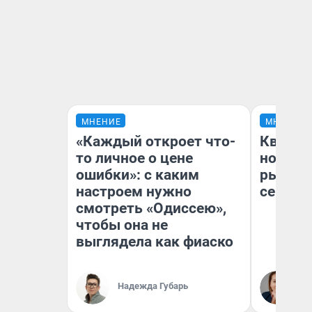
МНЕНИЕ
МНЕНИЕ
«Каждый откроет что-
Кварти
то личное о цене
но деш
ошибки»: с каким
рынок 
настроем нужно
сейчас
смотреть «Одиссею»,
чтобы она не
выглядела как фиаско
Ек
Надежда Губарь
ди
не