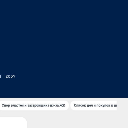
Ы
ZODY
Спор властей и застройщика из-за ЖК
Список дел и покупок к школе