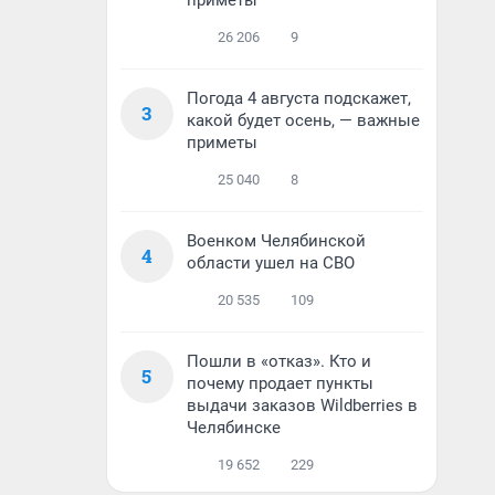
приметы
26 206
9
Погода 4 августа подскажет,
3
какой будет осень, — важные
приметы
25 040
8
Военком Челябинской
4
области ушел на СВО
20 535
109
Пошли в «отказ». Кто и
5
почему продает пункты
выдачи заказов Wildberries в
Челябинске
19 652
229