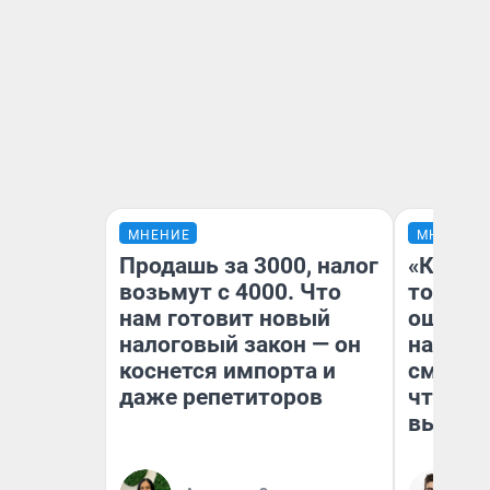
МНЕНИЕ
МНЕНИЕ
Продашь за 3000, налог
«Кажды
возьмут с 4000. Что
то личн
нам готовит новый
ошибки
налоговый закон — он
настро
коснется импорта и
смотре
даже репетиторов
чтобы 
выгляд