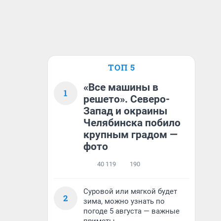
ТОП 5
«Все машины в
1
решето». Северо-
Запад и окраины
Челябинска побило
крупным градом —
фото
40 119
190
Суровой или мягкой будет
2
зима, можно узнать по
погоде 5 августа — важные