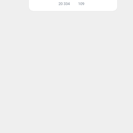
20 334
109