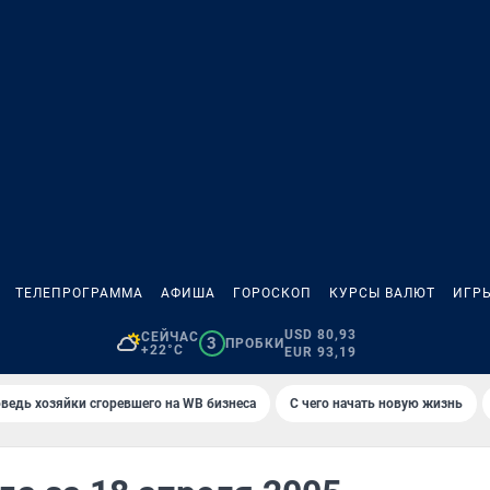
ТЕЛЕПРОГРАММА
АФИША
ГОРОСКОП
КУРСЫ ВАЛЮТ
ИГР
USD 80,93
СЕЙЧАС
3
ПРОБКИ
+22°C
EUR 93,19
ведь хозяйки сгоревшего на WB бизнеса
С чего начать новую жизнь