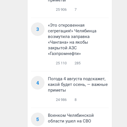
приметы
25 906
7
«Это откровенная
3
сегрегация!» Челябинца
возмутила заправка
«Чангана» на якобы
закрытой АЗС
«Газпромнефти»
25 110
285
Погода 4 августа подскажет,
4
какой будет осень, — важные
приметы
24 986
8
Военком Челябинской
5
области ушел на СВО