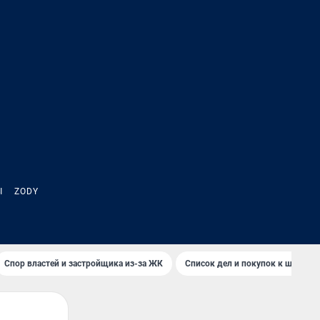
Ы
ZODY
Спор властей и застройщика из-за ЖК
Список дел и покупок к школе