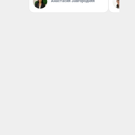
Анастасия Завгородняя
На