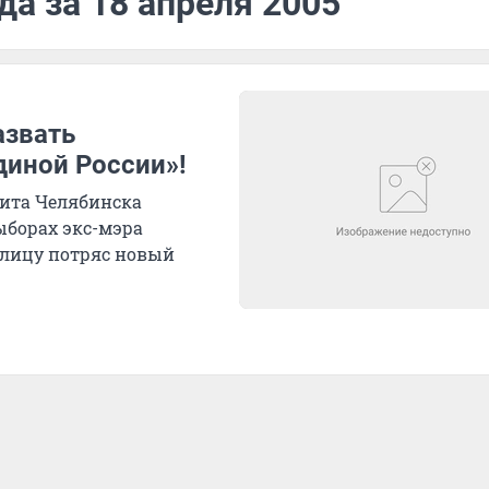
да за 18 апреля 2005
азвать
диной России»!
лита Челябинска
борах экс-мэра
олицу потряс новый