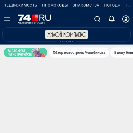
НЕДВИЖИМОСТЬ
ПРОМОКОДЫ
ЗНАКОМСТВА
ПОГОДА
ТЕ
Обзор новостроек Челябинска
Вдову бойц