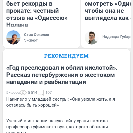
бьет рекорды в
смотреть «Одис
прокате: честный
чтобы она не
отзыв на «Одиссею»
выглядела как 
Нолана
Стас Соколов
Надежда Губарь
Эксперт
РЕКОМЕНДУЕМ
«Год преследовал и облил кислотой».
Рассказ петербурженки о жестоком
нападении и реабилитации
5 часов
5 514
107
Накипело у младшей сестры: «Она уехала жить, а я
осталась быть хорошей»
Ученый в изгнании: какую тайну хранит могила
профессора уфимского вуза, которого обожали
студенты