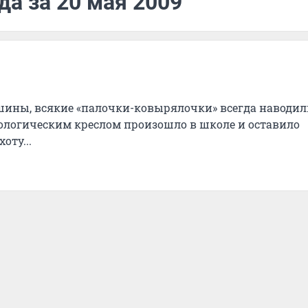
да за 20 мая 2009
ашины, всякие «палочки-ковырялочки» всегда наводил
тологическим креслом произошло в школе и оставило
оту...