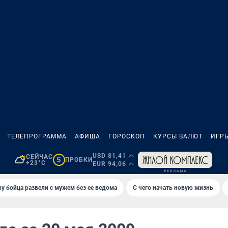
ТЕЛЕПРОГРАММА
АФИША
ГОРОСКОП
КУРСЫ ВАЛЮТ
ИГР
USD 81,41
СЕЙЧАС
5
ПРОБКИ
+23°C
EUR 94,06
у бойца развели с мужем без ее ведома
С чего начать новую жизнь