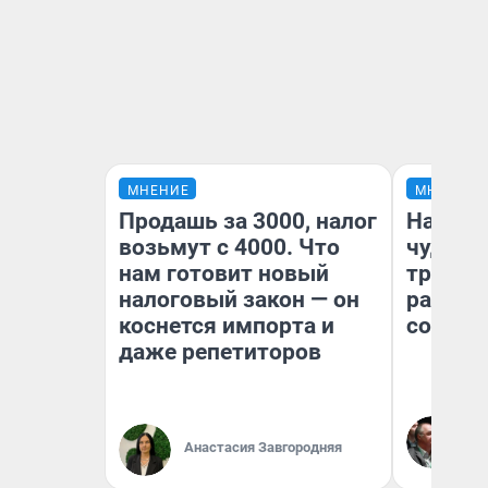
МНЕНИЕ
МНЕНИЕ
Продашь за 3000, налог
Наслед
возьмут с 4000. Что
чудом 
нам готовит новый
трансп
налоговый закон — он
разнес
коснется импорта и
советс
даже репетиторов
Ол
Бл
Анастасия Завгородняя
вл
би