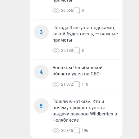
приметы
26 566
9
Погода 4 августа подскажет,
3
какой будет осень, — важные
приметы
25 193
8
Военком Челябинской
4
области ушел на СВО
21 072
110
Пошли в «отказ». Кто и
5
почему продает пункты
выдачи заказов Wildberries в
Челябинске
20 345
196