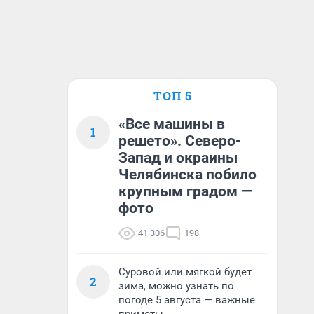
ТОП 5
«Все машины в
1
решето». Северо-
Запад и окраины
Челябинска побило
крупным градом —
фото
41 306
198
Суровой или мягкой будет
2
зима, можно узнать по
погоде 5 августа — важные