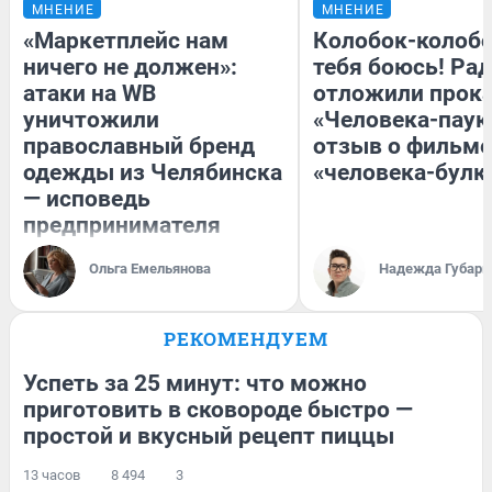
МНЕНИЕ
МНЕНИЕ
«Маркетплейс нам
Колобок-колобо
ничего не должен»:
тебя боюсь! Рад
атаки на WB
отложили прок
уничтожили
«Человека-паук
православный бренд
отзыв о фильме
одежды из Челябинска
«человека-булк
— исповедь
предпринимателя
Ольга Емельянова
Надежда Губарь
РЕКОМЕНДУЕМ
Успеть за 25 минут: что можно
приготовить в сковороде быстро —
простой и вкусный рецепт пиццы
13 часов
8 494
3