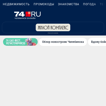
НЕДВИЖИМОСТЬ
ПРОМОКОДЫ
ЗНАКОМСТВА
ПОГОДА
ТЕ
Обзор новостроек Челябинска
Вдову бойц