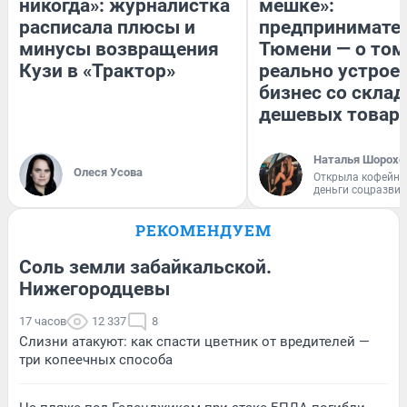
никогда»: журналистка
мешке»:
расписала плюсы и
предпринимател
минусы возвращения
Тюмени — о том
Кузи в «Трактор»
реально устрое
бизнес со скла
дешевых товар
Наталья Шорохо
Олеся Усова
Открыла кофейну
деньги соцразви
РЕКОМЕНДУЕМ
Соль земли забайкальской.
Нижегородцевы
17 часов
12 337
8
Слизни атакуют: как спасти цветник от вредителей —
три копеечных способа