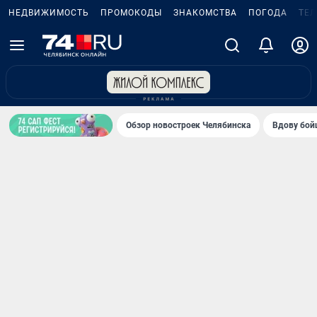
НЕДВИЖИМОСТЬ
ПРОМОКОДЫ
ЗНАКОМСТВА
ПОГОДА
ТЕ
Обзор новостроек Челябинска
Вдову бойц