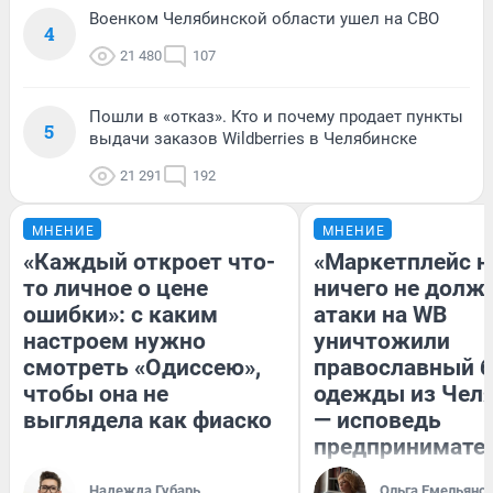
Военком Челябинской области ушел на СВО
4
21 480
107
Пошли в «отказ». Кто и почему продает пункты
5
выдачи заказов Wildberries в Челябинске
21 291
192
МНЕНИЕ
МНЕНИЕ
«Каждый откроет что-
«Маркетплейс 
то личное о цене
ничего не долже
ошибки»: с каким
атаки на WB
настроем нужно
уничтожили
смотреть «Одиссею»,
православный 
чтобы она не
одежды из Чел
выглядела как фиаско
— исповедь
предпринимате
Надежда Губарь
Ольга Емельяно