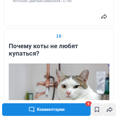
Источник: 
Дмитрий Емельянов / E1.RU
10
Почему коты не любят
купаться?
5
Комментарии