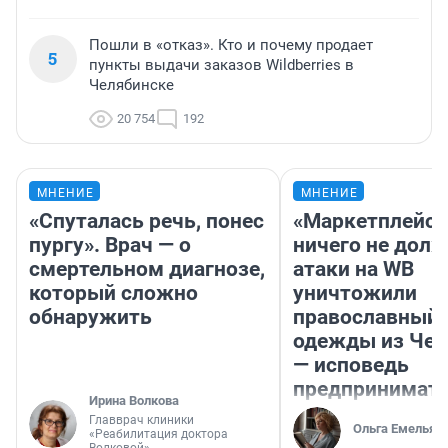
Пошли в «отказ». Кто и почему продает
5
пункты выдачи заказов Wildberries в
Челябинске
20 754
192
МНЕНИЕ
МНЕНИЕ
«Спуталась речь, понес
«Маркетплейс 
пургу». Врач — о
ничего не долж
смертельном диагнозе,
атаки на WB
который сложно
уничтожили
обнаружить
православный 
одежды из Чел
— исповедь
предпринимат
Ирина Волкова
Главврач клиники
Ольга Емельян
«Реабилитация доктора