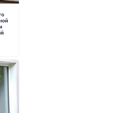
то
ной
и
ый