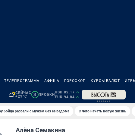
ТЕЛЕПРОГРАММА
АФИША
ГОРОСКОП
КУРСЫ ВАЛЮТ
ИГР
USD 82,17
СЕЙЧАС
3
ПРОБКИ
+29°C
EUR 94,84
у бойца развели с мужем без ее ведома
С чего начать новую жизнь
Алёна Семакина