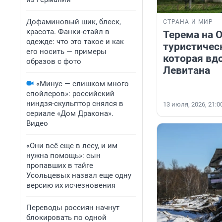
Дофаминовый шик, блеск,
СТРАНА И МИР
красота. Фанки-стайл в
Терема на 
одежде: что это такое и как
туристичес
его носить — примеры
которая вд
образов с фото
Левитана
«Минус — слишком много
спойлеров»: российский
ниндзя-скульптор снялся в
13 июля, 2026, 21:0
сериале «Дом Дракона».
Видео
«Они всё еще в лесу, и им
нужна помощь»: сын
пропавших в тайге
Усольцевых назвал еще одну
версию их исчезновения
Переводы россиян начнут
блокировать по одной