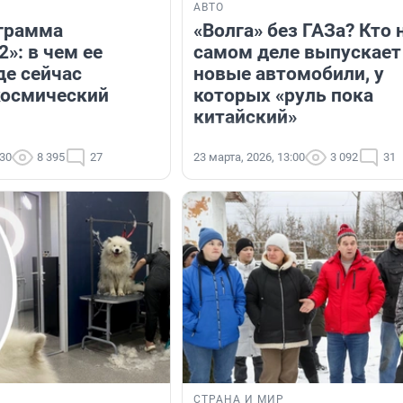
АВТО
грамма
«Волга» без ГАЗа? Кто 
»: в чем ее
самом деле выпускает
де сейчас
новые автомобили, у
космический
которых «руль пока
китайский»
:30
8 395
27
23 марта, 2026, 13:00
3 092
31
СТРАНА И МИР