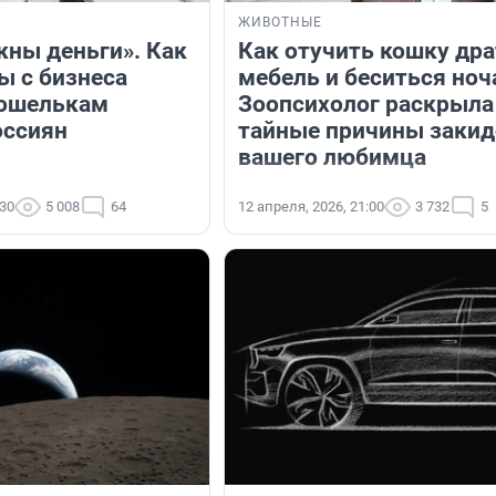
ЖИВОТНЫЕ
жны деньги». Как
Как отучить кошку дра
ы с бизнеса
мебель и беситься ноч
кошелькам
Зоопсихолог раскрыла
оссиян
тайные причины заки
вашего любимца
:30
5 008
64
12 апреля, 2026, 21:00
3 732
5