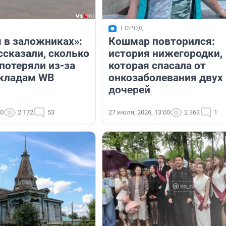
ГОРОД
 в заложниках»:
Кошмар повторился:
ссказали, сколько
история нижегородки,
потеряли из-за
которая спасала от
складам WB
онкозаболевания двух
дочерей
00
2 172
53
27 июля, 2026, 13:00
2 363
1