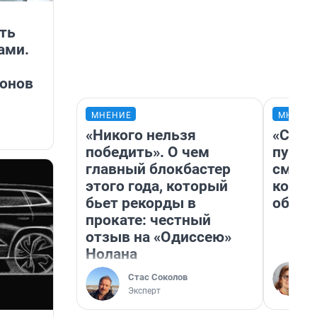
ть
ами.
донов
МНЕНИЕ
МНЕНИ
«Никого нельзя
«Спут
победить». О чем
пургу»
главный блокбастер
смерт
этого года, который
котор
бьет рекорды в
обнар
прокате: честный
отзыв на «Одиссею»
Нолана
Стас Соколов
Эксперт