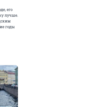
де, его
ку лучше.
дским
ие годы