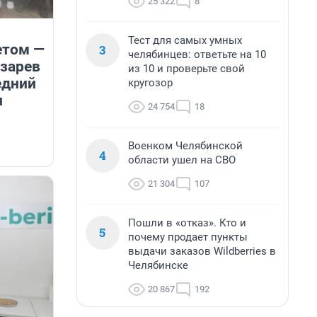
25 322
8
Тест для самых умных
етом —
3
челябинцев: ответьте на 10
азарев
из 10 и проверьте свой
едний
кругозор
и
24 754
18
Военком Челябинской
4
области ушел на СВО
21 304
107
Пошли в «отказ». Кто и
5
почему продает пункты
выдачи заказов Wildberries в
Челябинске
20 867
192