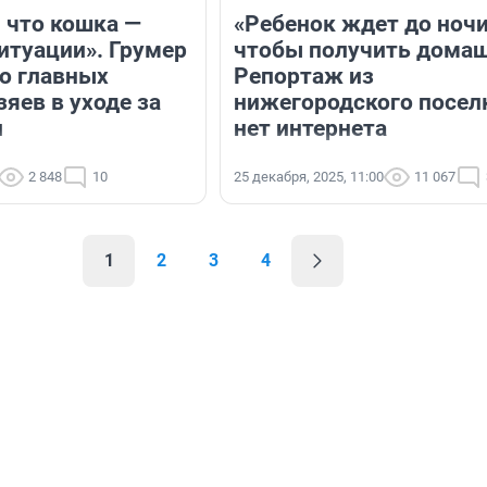
 что кошка —
«Ребенок ждет до ночи
итуации». Грумер
чтобы получить домаш
 о главных
Репортаж из
яев в уходе за
нижегородского поселк
и
нет интернета
2 848
10
25 декабря, 2025, 11:00
11 067
1
2
3
4