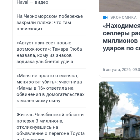
Haval — видео
На Черноморском побережье
ЭКОНОМИКА
закрыли пляжи: что там
«Находимся
происходит
селлеры ра
миллионов 
«Август принесет новые
ударов по 
возможности»: Тамара Глоба
назвала, кому из знаков
зодиака улыбнется удача
6 августа, 2026, 09:
«Меня не просто отменяют,
меня хотят убить»: участница
«Мамы в 16» ответила на
обвинения в домогательствах
к маленькому сыну
Житель Челябинской области
потерял 3 миллиона,
откликнувшись на
объявление о перегоне Toyota
из Германии