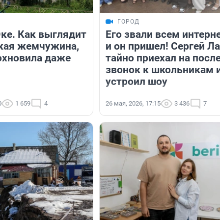
ГОРОД
Оке. Как выглядит
Его звали всем интерн
кая жемчужина,
и он пришел! Сергей Л
охновила даже
тайно приехал на посл
звонок к школьникам 
устроил шоу
0
1 659
4
26 мая, 2026, 17:15
3 436
7