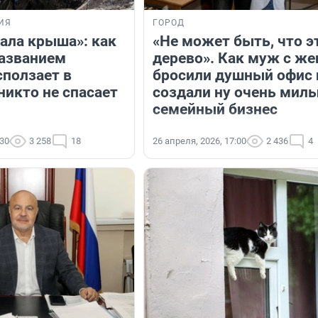
ИЯ
ГОРОД
хала крыша»: как
«Не может быть, что э
названием
дерево». Как муж с же
сползает в
бросили душный офис 
никто не спасает
создали ну очень мил
семейный бизнес
:30
3 258
18
26 апреля, 2026, 17:00
2 436
4