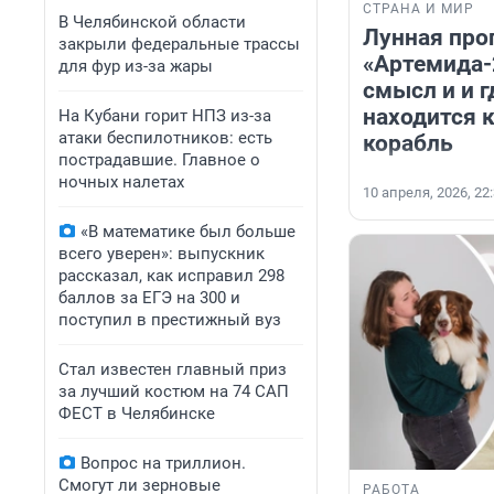
СТРАНА И МИР
В Челябинской области
Лунная про
закрыли федеральные трассы
«Артемида-2
для фур из-за жары
смысл и и г
находится 
На Кубани горит НПЗ из-за
атаки беспилотников: есть
корабль
пострадавшие. Главное о
ночных налетах
10 апреля, 2026, 22
«В математике был больше
всего уверен»: выпускник
рассказал, как исправил 298
баллов за ЕГЭ на 300 и
поступил в престижный вуз
Стал известен главный приз
за лучший костюм на 74 САП
ФЕСТ в Челябинске
Вопрос на триллион.
Смогут ли зерновые
РАБОТА