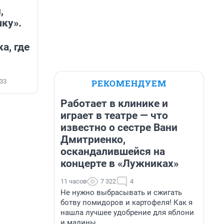
,
ку».
а, где
РЕКОМЕНДУЕМ
33
Работает в клинике и
играет в театре — что
известно о сестре Вани
Дмитриенко,
оскандалившейся на
концерте в «Лужниках»
11 часов
7 322
4
Не нужно выбрасывать и сжигать
ботву помидоров и картофеля! Как я
нашла лучшее удобрение для яблони
и малины