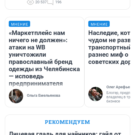
20 537
196
МНЕНИЕ
МНЕНИЕ
«Маркетплейс нам
Наследие, кото
ничего не должен»:
чудом не разва
атаки на WB
транспортный 
уничтожили
разнес миф о 
православный бренд
советских доро
одежды из Челябинска
— исповедь
предпринимателя
Олег Арефьев
Блогер, предпри
Ольга Емельянова
владелец в тра
бизнесе
РЕКОМЕНДУЕМ
Лицевая гладь для чайников: гайд от