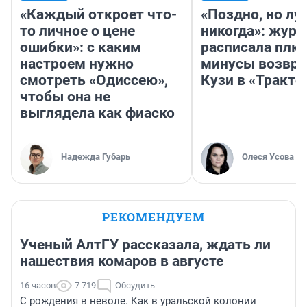
«Каждый откроет что-
«Поздно, но лу
то личное о цене
никогда»: журн
ошибки»: с каким
расписала плю
настроем нужно
минусы возвр
смотреть «Одиссею»,
Кузи в «Тракто
чтобы она не
выглядела как фиаско
Надежда Губарь
Олеся Усова
РЕКОМЕНДУЕМ
Ученый АлтГУ рассказала, ждать ли
нашествия комаров в августе
16 часов
7 719
Обсудить
С рождения в неволе. Как в уральской колонии