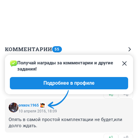
КОММЕНТАРИИ
55
Получай награды за комментарии и другие 
Гость
10 апреля 2016, 18:18
задания!
В стране обнищание а они рекламируют такие 
Подробнее в профиле
машины. Видимо специально.
+0
–0
orexov.1965
10 апреля 2016, 18:09
Опять в самой простой комплектации не будет,или 
долго ждать.
+1
–0