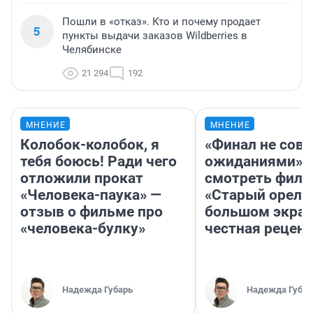
Пошли в «отказ». Кто и почему продает
5
пункты выдачи заказов Wildberries в
Челябинске
21 294
192
МНЕНИЕ
МНЕНИЕ
Колобок-колобок, я
«Финал не совп
тебя боюсь! Ради чего
ожиданиями»: 
отложили прокат
смотреть фил
«Человека-паука» —
«Старый орел» 
отзыв о фильме про
большом экран
«человека-булку»
честная рецен
Надежда Губарь
Надежда Губар