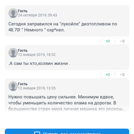
Гость
24 октября 2019, 09:43
Сегодня заправился на "лукойле" дизтопливом по 
48.70! " Немного " охр*нел.
+0
–0
Гость
12 января 2019, 18:52
.А сам ты кто,хозяин жизни .
+0
–0
Гость
12 января 2019, 13:35
Нужно повышать цену сильнее. Минимум вдвое, 
чтобы уменьшить количество хлама на дорогах. В 
большинстве стран мира личная машина это роскошь 
и только у нас любой нищеброд берет ведро, и каптит 
+0
–0
небо и постоянно ноет о дорогом бензине. Был в 
Гонконге, Японии, Сингапуре, Израиле везде машина 
стоит дорого, а эксплуатация еще дороже. Никого это 