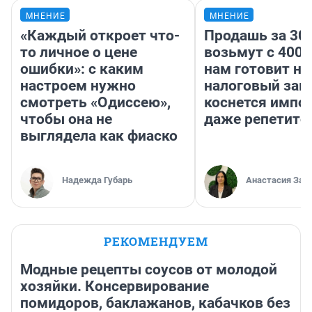
МНЕНИЕ
МНЕНИЕ
«Каждый откроет что-
Продашь за 300
то личное о цене
возьмут с 4000
ошибки»: с каким
нам готовит н
настроем нужно
налоговый зако
смотреть «Одиссею»,
коснется импор
чтобы она не
даже репетито
выглядела как фиаско
Надежда Губарь
Анастасия Зав
РЕКОМЕНДУЕМ
Модные рецепты соусов от молодой
хозяйки. Консервирование
помидоров, баклажанов, кабачков без