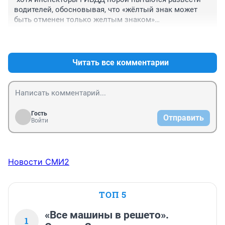
до интересов и прав водителя никому нет дела, есть 
водителей, обосновывая, что «жёлтый знак может 
только возможность уже после бегать и обжаловать 
быть отменен только желтым знаком»

по судам знаки не предусмотренные проектом и 
надеяться на благосклонность и здравый смысл 
+1
–0
Оригинал материала: https://74.ru/text/auto/66144394/?
судьи. И этого всего можно было бы избежать 
from=centerleftcol_old

предоставь гаишники схему расположения 
Читать все комментарии
временных знаков яндекс-картам с такого то по такое 
Развести...кто за порядком следит...финиш
то число. В итоге же как говорится "чего достойны - 
то и имеем", видать поэтому у нас 92-й бенз 42 рубля 
стоит, а в том же самом Казахстане 26,50.
Гость
Отправить
Войти
Новости СМИ2
ТОП 5
«Все машины в решето».
1