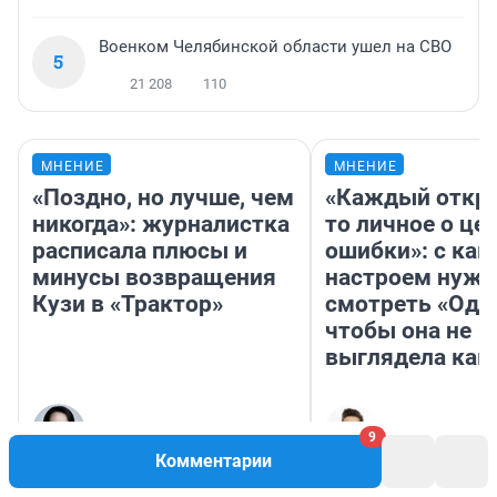
Военком Челябинской области ушел на СВО
5
21 208
110
МНЕНИЕ
МНЕНИЕ
«Поздно, но лучше, чем
«Каждый откро
никогда»: журналистка
то личное о це
расписала плюсы и
ошибки»: с как
минусы возвращения
настроем нужн
Кузи в «Трактор»
смотреть «Оди
чтобы она не
выглядела как
Олеся Усова
Надежда Губар
9
Комментарии