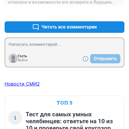
оговорок и возможности его возврата в будущем, 
голосовать за действующую власть я не буду. А этот 
+0
–0
вариант = обычное виляние ж... перед выборами.
Читать все комментарии
Гость
Отправить
Войти
Новости СМИ2
ТОП 5
Тест для самых умных
1
челябинцев: ответьте на 10 из
10 и проверьте свой кругозор