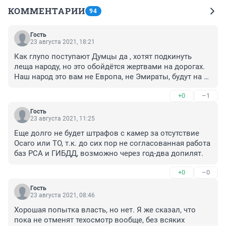
КОММЕНТАРИИ
94
Гость
23 августа 2021, 18:21
Как глупо поступают Думцы да , хотят подкинуть 
леща народу, но это обойдётся жертвами на дорогах. 
Наш народ это вам не Европа, не Эмираты, будут на 
всяком дерьме ездить пока не взорвётся да ,они и 
+0
–1
сейчас ездят, но без обязательного ТО будет кошмар. 
Он нужен так-же, как и нужна страховка от таких деб-в
Гость
23 августа 2021, 11:25
Еще долго не будет штрафов с камер за отсутствие 
Осаго или ТО, т.к. до сих пор не согласованная работа 
баз РСА и ГИБДД, возможно через год-два допилят.
+0
–0
Гость
23 августа 2021, 08:46
Хорошая попытка власть, но нет. Я же сказал, что 
пока не отменят техосмотр вообще, без всяких 