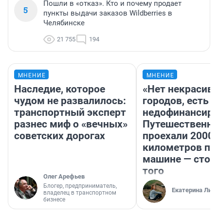
Пошли в «отказ». Кто и почему продает
5
пункты выдачи заказов Wildberries в
Челябинске
21 755
194
МНЕНИЕ
МНЕНИЕ
Наследие, которое
«Нет некрасив
чудом не развалилось:
городов, есть
транспортный эксперт
недофинансиро
разнес миф о «вечных»
Путешественн
советских дорогах
проехали 2000
километров по 
машине — стои
того
Олег Арефьев
Блогер, предприниматель,
Екатерина Лит
владелец в транспортном
бизнесе