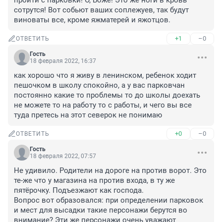
пройти с парковки! О, Боже! Это же ноги в кровь 
сотрутся! Вот собьют ваших соплежуев, так будут 
виноваты все, кроме яжматерей и яжотцов.
+1
–0
ОТВЕТИТЬ
Гость
18 февраля 2022, 16:37
как хорошо что я живу в ленинском, ребенок ходит 
пешочком в школу спокойно, а у вас парковчан 
постоянно какие то проблемы то до школы доехать 
не можете то на работу то с работы, и чего вы все 
туда претесь на этот северок не понимаю
+0
–0
ОТВЕТИТЬ
Гость
18 февраля 2022, 07:57
Не удивило. Родители на дороге на против ворот. Это 
те-же что у магазина на против входа, в ту же 
пятёрочку. Подъезжают как господа. 

Вопрос вот образовался: при определении парковок 
и мест для высадки такие персонажи берутся во 
внимание? Эти же персонажи очень уважают 