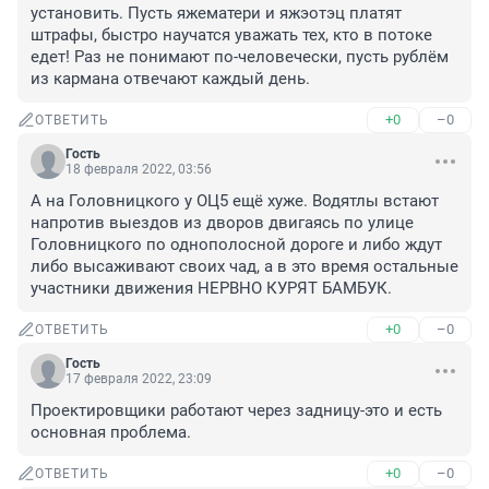
установить. Пусть яжематери и яжэотэц платят 
штрафы, быстро научатся уважать тех, кто в потоке 
едет! Раз не понимают по-человечески, пусть рублём 
из кармана отвечают каждый день.
+0
–0
ОТВЕТИТЬ
Гость
18 февраля 2022, 03:56
А на Головницкого у ОЦ5 ещё хуже. Водятлы встают 
напротив выездов из дворов двигаясь по улице 
Головницкого по однополосной дороге и либо ждут 
либо высаживают своих чад, а в это время остальные 
участники движения НЕРВНО КУРЯТ БАМБУК.
+0
–0
ОТВЕТИТЬ
Гость
17 февраля 2022, 23:09
Проектировщики работают через задницу-это и есть 
основная проблема.
+0
–0
ОТВЕТИТЬ