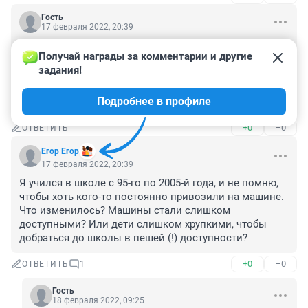
Гость
17 февраля 2022, 20:39
администрации надо взять на заметку весь этот 
Получай награды за комментарии и другие 
микрорайон:

задания!
подъезда к домам нет с самой сдачи домов, возле 
ОЦ2 непонятный "недострой" и якобы строящийся 
Подробнее в профиле
ТРК ...
+0
–0
ОТВЕТИТЬ
Егор Егор
17 февраля 2022, 20:39
Я учился в школе с 95-го по 2005-й года, и не помню, 
чтобы хоть кого-то постоянно привозили на машине. 
Что изменилось? Машины стали слишком 
доступными? Или дети слишком хрупкими, чтобы 
добраться до школы в пешей (!) доступности?
+0
–0
ОТВЕТИТЬ
1
Гость
18 февраля 2022, 09:25