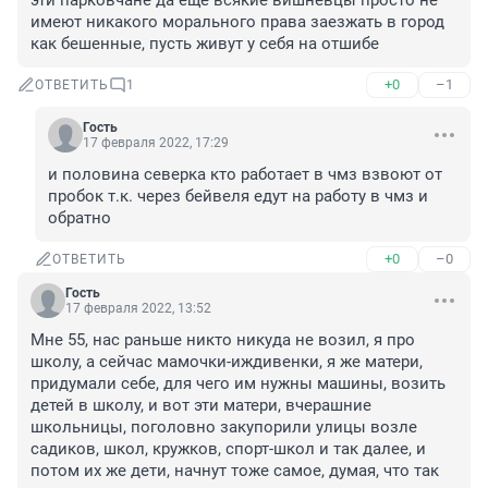
эти парковчане да еще всякие вишневцы просто не 
имеют никакого морального права заезжать в город 
как бешенные, пусть живут у себя на отшибе
+0
–1
ОТВЕТИТЬ
1
Гость
17 февраля 2022, 17:29
и половина северка кто работает в чмз взвоют от 
пробок т.к. через бейвеля едут на работу в чмз и 
обратно
+0
–0
ОТВЕТИТЬ
Гость
17 февраля 2022, 13:52
Мне 55, нас раньше никто никуда не возил, я про 
школу, а сейчас мамочки-иждивенки, я же матери, 
придумали себе, для чего им нужны машины, возить 
детей в школу, и вот эти матери, вчерашние 
школьницы, поголовно закупорили улицы возле 
садиков, школ, кружков, спорт-школ и так далее, и 
потом их же дети, начнут тоже самое, думая, что так 