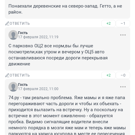
Понаехали деревенские на северо-запад. Гетто, а не 
район.
+2
–1
ОТВЕТИТЬ
Гость
17 февраля 2022, 11:19
С парковко ОЦ2 все норм,вы бы лучше 
посмотрели,как утром и вечером у ОЦ5 авто 
останавливаюся посреди дороги перекрывая 
движение
+2
–0
ОТВЕТИТЬ
Гость
17 февраля 2022, 11:00
74.ру - там реально проблема. Яже мамы и я яже папа 
перегораживают часть дороги и чтобы их объехать - 
приходится вылазить на встречку. Ну а поскольку на 
встречке в этот момент оживленно - образуется 
пробка. Видимо сигналящие водители внесли 
немного порядка в мозги яже мам и теперь яже мамы 
паркуются на хариса юсупова в месте ее пересечения 