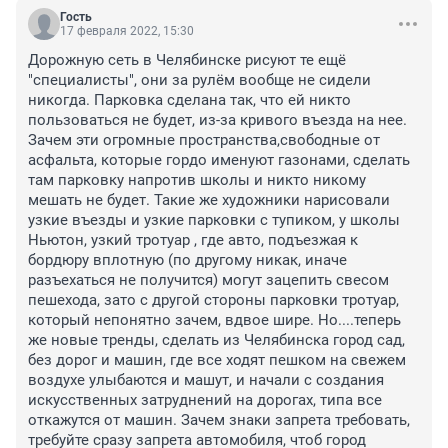
Гость
17 февраля 2022, 15:30
Дорожную сеть в Челябинске рисуют те ещё 
"специалисты", они за рулём вообще не сидели 
никогда. Парковка сделана так, что ей никто 
пользоваться не будет, из-за кривого въезда на нее. 
Зачем эти огромные пространства,свободные от 
асфальта, которые гордо именуют газонами, сделать 
там парковку напротив школы и никто никому 
мешать не будет. Такие же художники нарисовали 
узкие въезды и узкие парковки с тупиком, у школы 
Ньютон, узкий тротуар , где авто, подъезжая к 
бордюру вплотную (по другому никак, иначе 
разъехаться не получится) могут зацепить свесом 
пешехода, зато с другой стороны парковки тротуар, 
который непонятно зачем, вдвое шире. Но....теперь 
же новые тренды, сделать из Челябинска город сад, 
без дорог и машин, где все ходят пешком на свежем 
воздухе улыбаются и машут, и начали с создания 
искусственных затруднений на дорогах, типа все 
откажутся от машин. Зачем знаки запрета требовать, 
требуйте сразу запрета автомобиля, чтоб город 