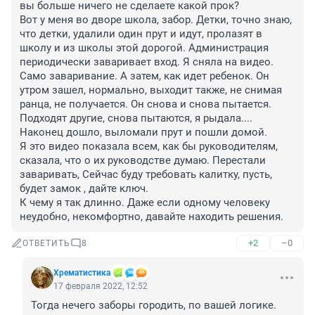
вы больше ничего не сделаете какой прок? 

Вот у меня во дворе школа, забор. Детки, точно знаю, 
что детки, удалили один прут и идут, пролазят в 
школу и из школы этой дорогой. Администрация 
периодически заваривает вход. Я сняла на видео. 
Само заваривание. А затем, как идет ребенок. Он 
утром зашел, нормально, выходит также, не снимая 
ранца, не получается. Он снова и снова пытается. 
Подходят другие, снова пытаются, я рыдала.... 
Наконец дошло, выломали прут и пошли домой.

Я это видео показала всем, как бы руководителям, 
сказала, что о их руководстве думаю. Перестали 
заваривать, Сейчас буду требовать калитку, пусть, 
будет замок , дайте ключ.

К чему я так длинно. Даже если одному человеку 
неудобно, некомфортно, давайте находить решения.
+2
–0
ОТВЕТИТЬ
8
Хрематистика
17 февраля 2022, 12:52
Тогда нечего заборы городить, по вашей логике. 