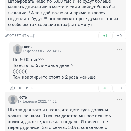
Штрафовать надо по 5000 тыс и не будут больше 
мешать движению а место и сами найдут было бы 
желание !! А так дай волю они прямо к классу 
подвозить будут !!! это люди которые думают только 
о себе им ток хорошие штрафы помогут
+1
–0
ОТВЕТИТЬ
1
Гость
17 февраля 2022, 14:17
По 5000 тыс???

То есть по 5 лимонов денег?

))))))))))

Там квартиры-то стоят в 2 раза меньше
+0
–0
ОТВЕТИТЬ
Гость
17 февраля 2022, 11:32
Школа для того и школа, что дети туда должны 
ходить пешком. В нашем детстве мы все пешком 
ходили, даже те, кто жил поодаль. И ничего - не 
перетрудились. Зато сейчас 50% школьников с 