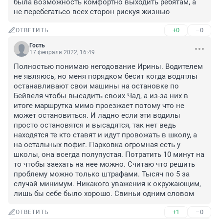
была возможность комфортно выходить ребятам, а 
не перебегатьсо всех сторон рискуя жизнью
+0
–0
ОТВЕТИТЬ
Гость
17 февраля 2022, 16:49
Полностью понимаю негодование Ирины. Водителем 
не являюсь, но меня порядком бесит когда водятлы 
останавливают свои машины на остановке по 
Бейвеля чтобы высадить своих Чад, а из-за них в 
итоге маршрутка мимо проезжает потому что не 
может остановиться. И ладно если эти водилы 
просто остановятся и высадятся, так нет ведь 
находятся те кто ставят и идут провожать в школу, а 
на остальных пофиг. Парковка огромная есть у 
школы, она всегда полупустая. Потратить 10 минут на 
то чтобы заехать на нее можно. Считаю что решить 
проблему можно только штрафами. Тысяч по 5 за 
случай минимум. Никакого уважения к окружающим, 
лишь бы себе было хорошо. Свиньи одним словом
+1
–0
ОТВЕТИТЬ