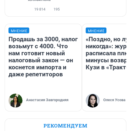
19 814
195
МНЕНИЕ
МНЕНИЕ
Продашь за 3000, налог
«Поздно, но лу
возьмут с 4000. Что
никогда»: журн
нам готовит новый
расписала плю
налоговый закон — он
минусы возвр
коснется импорта и
Кузи в «Тракто
даже репетиторов
Анастасия Завгородняя
Олеся Усова
РЕКОМЕНДУЕМ