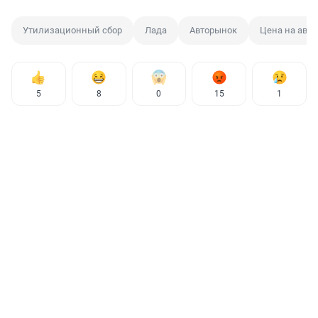
Утилизационный сбор
Лада
Авторынок
Цена на авт
5
8
0
15
1