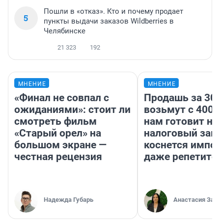
Пошли в «отказ». Кто и почему продает
5
пункты выдачи заказов Wildberries в
Челябинске
21 323
192
МНЕНИЕ
МНЕНИЕ
«Финал не совпал с
Продашь за 300
ожиданиями»: стоит ли
возьмут с 4000
смотреть фильм
нам готовит н
«Старый орел» на
налоговый зако
большом экране —
коснется импор
честная рецензия
даже репетито
Надежда Губарь
Анастасия Зав