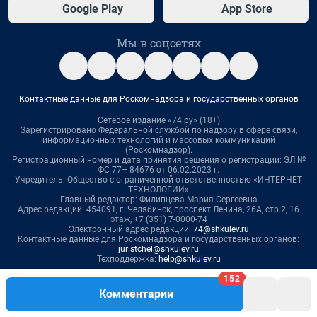
Google Play
App Store
Мы в соцсетях
Контактные данные для Роскомнадзора и государственных органов
Сетевое издание «74.ру» (18+)
Зарегистрировано Федеральной службой по надзору в сфере связи,
информационных технологий и массовых коммуникаций
(Роскомнадзор).
Регистрационный номер и дата принятия решения о регистрации: ЭЛ №
ФС 77– 84676 от 06.02.2023 г.
Учредитель: Общество с ограниченной ответственностью «ИНТЕРНЕТ
ТЕХНОЛОГИИ»
Главный редактор: Филипцева Мария Сергеевна
Адрес редакции: 454091, г. Челябинск, проспект Ленина, 26А, стр.2, 16
этаж, +7 (351) 7-0000-74
Электронный адрес редакции:
74@shkulev.ru
Контактные данные для Роскомнадзора и государственных органов:
juristchel@shkulev.ru
Техподдержка:
help@shkulev.ru
152
Связаться с отделом продаж: 8 (351) 729-94-90 доб. 3335,
Комментарии
yuliya.latypova@shkulev.ru
Редакция сайта не несет ответственности за достоверность
информации, содержащейся в рекламных объявлениях.