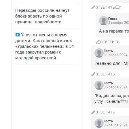
ОТВЕТИТЬ
1
Переводы россиян начнут
блокировать по одной
Гость
причине: подробности
5 ноября 202
А на гаражи т
Ушел от жены с двумя
детьми. Как главный качок
ОТВЕТИТЬ
«Уральских пельменей» в 54
Гость
года закрутил роман с
3 ноября 2024,
молодой красоткой
Реально для , М
ОТВЕТИТЬ
Гость
3 ноября 2024,
"Кадры из садов
углу" Качель??? 
ОТВЕТИТЬ
Гость
3 ноября 2024,