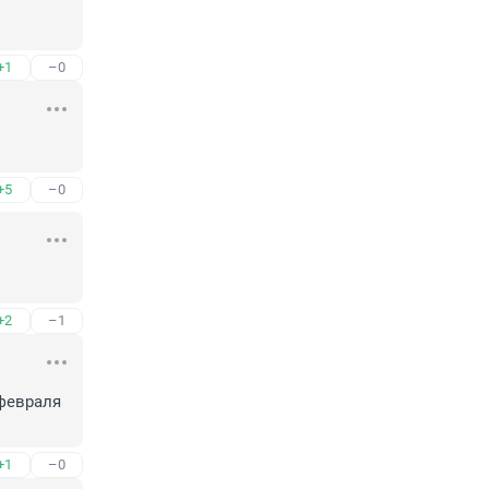
+1
–0
+5
–0
+2
–1
февраля 
+1
–0