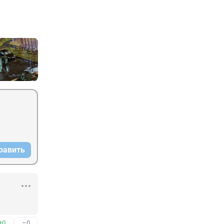
равить
+0
–0