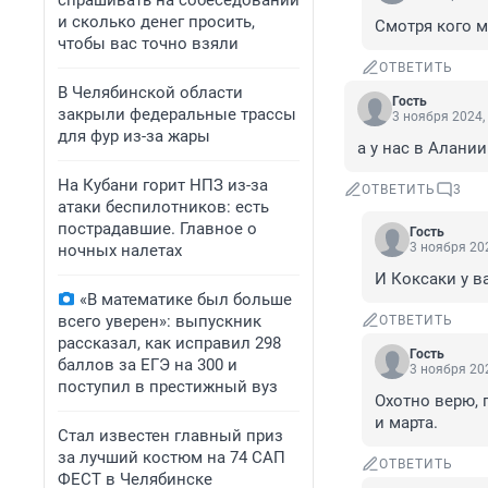
спрашивать на собеседовании
и сколько денег просить,
Смотря кого м
чтобы вас точно взяли
ОТВЕТИТЬ
В Челябинской области
Гость
закрыли федеральные трассы
3 ноября 2024,
для фур из-за жары
а у нас в Алании
На Кубани горит НПЗ из-за
ОТВЕТИТЬ
3
атаки беспилотников: есть
пострадавшие. Главное о
Гость
3 ноября 202
ночных налетах
И Коксаки у в
«В математике был больше
всего уверен»: выпускник
ОТВЕТИТЬ
рассказал, как исправил 298
Гость
баллов за ЕГЭ на 300 и
3 ноября 202
поступил в престижный вуз
Охотно верю, 
и марта.
Стал известен главный приз
за лучший костюм на 74 САП
ОТВЕТИТЬ
ФЕСТ в Челябинске