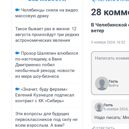
ПЕРЕЙТИ К ПУ
28 комм
Челябинцы сняли на видео
массовую драку
В Челябинской 
Такое бывает раз в жизни: 12
ветер
августа произойдут три редких
астрономических явления
3 ноября 2024, 16:52
Прохор Шаляпин влюбился
по-настоящему, а Ваня
Дмитриенко побил
необычный рекорд: новости
из мира шоу-бизнеса
Гость
Войти
«Значит, буду ферзем»:
Евгений Кузнецов подписал
контракт с ХК «Сибирь»
Гость
5 ноября 2024,
Эти вопросы для будущих
Надо писать: Мн
первоклассников под силу не
всем взрослым. А вам?
ОТВЕТИТЬ