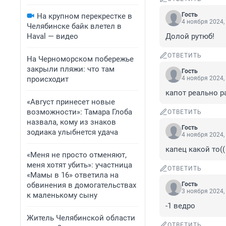
Гость
На крупном перекрестке в
4 ноября 2024,
Челябинске байк влетел в
Haval — видео
Долой рутюб!
ОТВЕТИТЬ
На Черноморском побережье
закрыли пляжи: что там
Гость
происходит
4 ноября 2024,
капот реально р
«Август принесет новые
возможности»: Тамара Глоба
ОТВЕТИТЬ
назвала, кому из знаков
Гость
зодиака улыбнется удача
4 ноября 2024,
капец какой то((
«Меня не просто отменяют,
меня хотят убить»: участница
ОТВЕТИТЬ
«Мамы в 16» ответила на
обвинения в домогательствах
Гость
3 ноября 2024,
к маленькому сыну
-1 ведро
Житель Челябинской области
ОТВЕТИТЬ