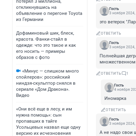
потерял 3 миллиона,
откликнувшись на
Гость
объявление о перегоне Toyota
3 ноября 2024,
из Германии
это ветерок "Лар
Дофаминовый шик, блеск,
ОТВЕТИТЬ
красота. Фанки-стайл в
Гость
одежде: что это такое и как
3 ноября 2024,
его носить — примеры
Полнейшая дегра
образов с фото
множественном 
«Минус — слишком много
ОТВЕТИТЬ
1
спойлеров»: российский
ниндзя-скульптор снялся в
Гость
сериале «Дом Дракона».
4 ноября 202
Видео
Иномарка
«Они всё еще в лесу, и им
ОТВЕТИТЬ
нужна помощь»: сын
Гость
пропавших в тайге
3 ноября 2024,
Усольцевых назвал еще одну
А не надо свои 
версию их исчезновения