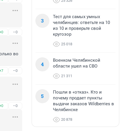
25 326
Тест для самых умных
3
челябинцев: ответьте на 10
из 10 и проверьте свой
+0
–0
кругозор
25 018
олько во 
Военком Челябинской
4
области ушел на СВО
+7
–0
21 311
Пошли в «отказ». Кто и
5
почему продает пункты
выдачи заказов Wildberries в
+0
–0
Челябинске
20 878