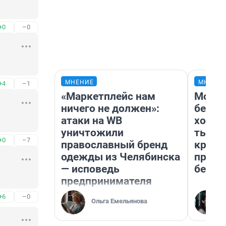
+0
–0
МНЕНИЕ
МНЕНИ
+4
–1
«Маркетплейс нам
Мой б
ничего не должен»:
береж
атаки на WB
хотел
уничтожили
тысяч
+0
–7
православный бренд
креди
одежды из Челябинска
приех
— исповедь
безоп
предпринимателя
+6
–0
Ольга Емельянова