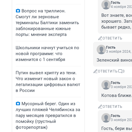
Гость
4 ноября 202
Вопрос на триллион.
Вот знаете, в
Смогут ли зерновые
хорошего. Зат
терминалы Балтики заменить
бывает редко,
заблокированные южные
порты: мнение эксперта
ОТВЕТИТЬ
Школьники начнут учиться по
Гость
3 ноября 2024,
новой программе: что
изменится с 1 сентября
Зеленский вино
ОТВЕТИТЬ
3
Путин вывел крипту из тени.
Что изменит новый закон о
Гость
легализации цифровых валют
3 ноября 202
в России
Котова ближе
Мусорный берег. Один из
ОТВЕТИТЬ
лучших пляжей Челябинска за
пару месяцев превратился в
Гость
3 ноября 202
помойку (грустный
фоторепортаж)
Гость, бери в