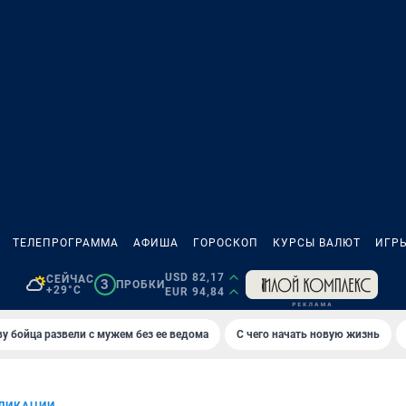
ТЕЛЕПРОГРАММА
АФИША
ГОРОСКОП
КУРСЫ ВАЛЮТ
ИГР
USD 82,17
СЕЙЧАС
3
ПРОБКИ
+29°C
EUR 94,84
у бойца развели с мужем без ее ведома
С чего начать новую жизнь