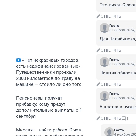
Это вихрь Сюза
ОТВЕТИТЬ
Гость
3 ноября 2024,
Для Челябинска, 
ОТВЕТИТЬ
«Нет некрасивых городов,
Гость
3 ноября 2024,
есть недофинансированные».
Путешественники проехали
Ништяк областне
2000 километров по Уралу на
машине — стоило ли оно того
ОТВЕТИТЬ
Гость
Пенсионеры получат
3 ноября 2024,
прибавку: кому придут
А клетка в чувы
дополнительные выплаты с 1
сентября
ОТВЕТИТЬ
1
Миссия — найти работу. О чем
Гость
4 ноября 202