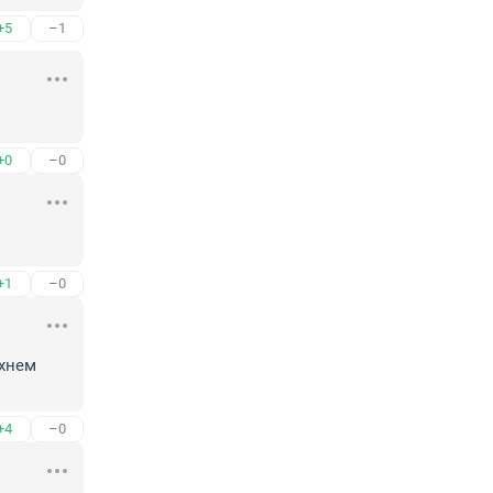
+5
–1
+0
–0
+1
–0
хнем 
+4
–0