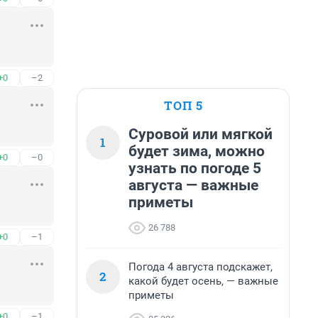
+0
–2
ТОП 5
Суровой или мягкой
1
будет зима, можно
+0
–0
узнать по погоде 5
августа — важные
приметы
26 788
+0
–1
Погода 4 августа подскажет,
2
какой будет осень, — важные
приметы
+0
–1