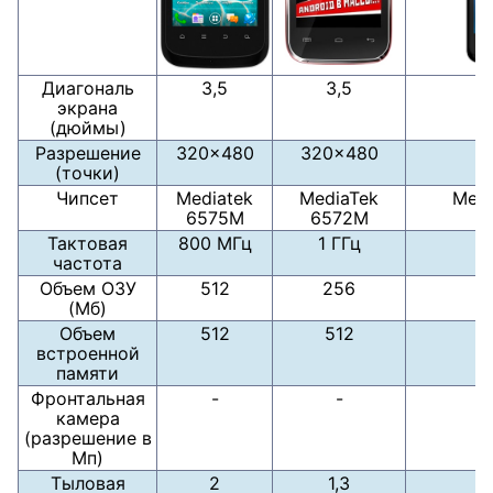
Диагональ
3,5
3,5
экрана
(дюймы)
Разрешение
320x480
320x480
4
(точки)
Чипсет
Mediatek
MediaTek
Medi
6575М
6572M
Тактовая
800 МГц
1 ГГц
частота
Объем ОЗУ
512
256
(Мб)
Объем
512
512
встроенной
памяти
Фронтальная
-
-
камера
(разрешение в
Мп)
Тыловая
2
1,3