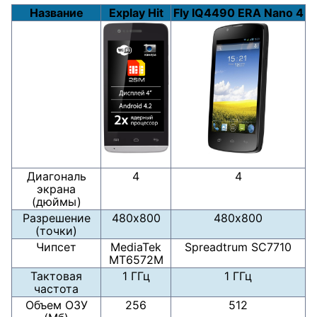
Название
Explay Hit
Fly IQ4490 ERA Nano 4
Диагональ
4
4
экрана
(дюймы)
Разрешение
480х800
480х800
(точки)
Чипсет
MediaTek
Spreadtrum SC7710
MT6572M
Тактовая
1 ГГц
1 ГГц
частота
Объем ОЗУ
256
512