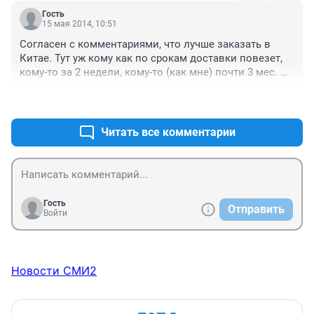
Гость
15 мая 2014, 10:51
Согласен с комментариями, что лучше заказать в 
Китае. Тут уж кому как по срокам доставки повезет, 
кому-то за 2 недели, кому-то (как мне) почти 3 мес. 
идёт (я знал на что иду, продавец в срок уложился). 
+2
–0
Да и на нашей почте посылка может прост 
потеряться. Я взял за 3100-3200, андроид 4.2, камера 8 
Мп, дисплей 5", батарея 2600 Мач, память 4 Гб, 
Читать все комментарии
единственный минус - через 2 недели охрип динамик, 
хотя музыку я не слушал. Говорят возможно контакт 
просто отошёл, руки всё посмотреть не доходят) Тут 
уж кому как по финансам, срокам и везению)
Гость
Отправить
Войти
Новости СМИ2