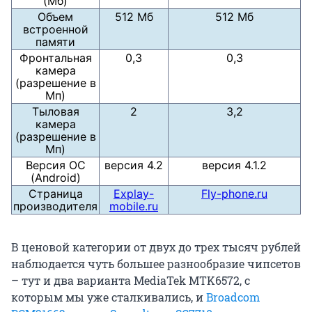
(Мб)
Объем
512 Мб
512 Мб
встроенной
памяти
Фронтальная
0,3
0,3
камера
(разрешение в
Мп)
Тыловая
2
3,2
камера
(разрешение в
Мп)
Версия ОС
версия 4.2
версия 4.1.2
(Android)
Страница
Explay-
Fly-phone.ru
производителя
mobile.ru
В ценовой категории от двух до трех тысяч рублей
наблюдается чуть большее разнообразие чипсетов
– тут и два варианта MediaTek MTK6572, с
которым мы уже сталкивались, и
Broadcom