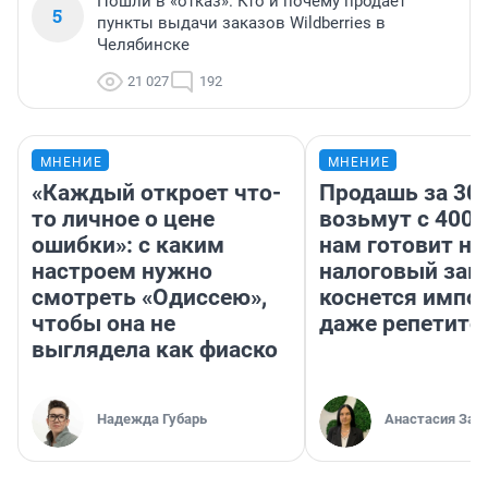
Пошли в «отказ». Кто и почему продает
5
пункты выдачи заказов Wildberries в
Челябинске
21 027
192
МНЕНИЕ
МНЕНИЕ
«Каждый откроет что-
Продашь за 300
то личное о цене
возьмут с 4000
ошибки»: с каким
нам готовит н
настроем нужно
налоговый зако
смотреть «Одиссею»,
коснется импор
чтобы она не
даже репетито
выглядела как фиаско
Надежда Губарь
Анастасия Зав