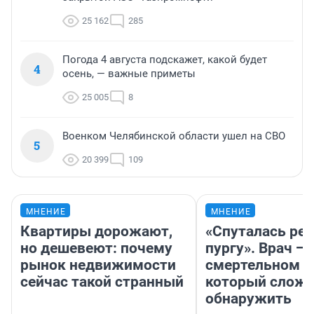
25 162
285
Погода 4 августа подскажет, какой будет
4
осень, — важные приметы
25 005
8
Военком Челябинской области ушел на СВО
5
20 399
109
МНЕНИЕ
МНЕНИЕ
Квартиры дорожают,
«Спуталась реч
но дешевеют: почему
пургу». Врач — 
рынок недвижимости
смертельном д
сейчас такой странный
который слож
обнаружить