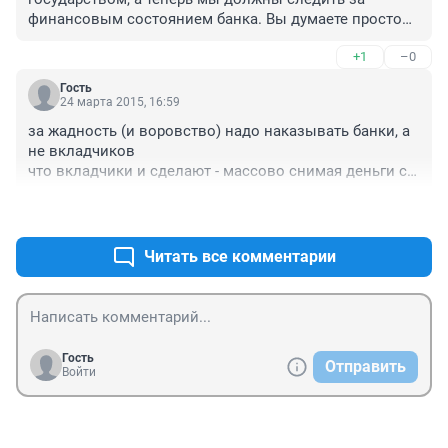
бюджете ни на какие цели в том числе социальные.
финансовым состоянием банка. Вы думаете простому 
человеку под силу разобраться? Опять нас наша 
+1
–0
власть во главе с государством обманула. Банки 
воруют, а вкладчики должны страдать. Сама власть 
Гость
заранее не может предотвратить воровство банка, а 
24 марта 2015, 16:59
ответственность перекладывает на вкладчиков. 
за жадность (и воровство) надо наказывать банки, а 
Когда же государство научится держать свое слово?
не вкладчиков

что вкладчики и сделают - массово снимая деньги со 
счетов

+1
–0
это время уже на подходе
Читать все комментарии
Гость
Отправить
Войти