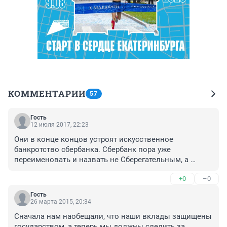
КОММЕНТАРИИ
57
Гость
12 июля 2017, 22:23
Они в конце концов устроят искусственное 
банкротство сбербанка. Сбербанк пора уже 
переименовать и назвать не Сберегательным, а 
кредитно-долговым банком. Жадность - это про 
+0
–0
банки. Им не нужны вклады и депозиты, работающие 
как инвестиции в развитие. Им нужны спекуляции, 
Гость
обесценивание денег, но только не развитие 
26 марта 2015, 20:34
производства. Стабильность финансовой системы 
Сначала нам наобещали, что наши вклады защищены 
специфическая - стабильно вечное отсутствие денег в 
государством, а теперь мы должны следить за 