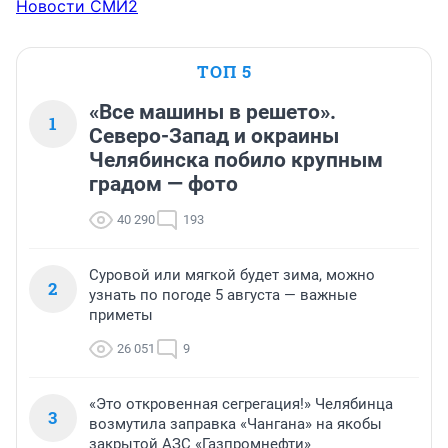
Новости СМИ2
ТОП 5
«Все машины в решето».
1
Северо-Запад и окраины
Челябинска побило крупным
градом — фото
40 290
193
Суровой или мягкой будет зима, можно
2
узнать по погоде 5 августа — важные
приметы
26 051
9
«Это откровенная сегрегация!» Челябинца
3
возмутила заправка «Чангана» на якобы
закрытой АЗС «Газпромнефти»