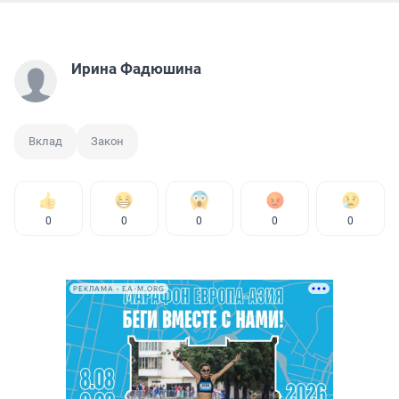
Ирина Фадюшина
Вклад
Закон
0
0
0
0
0
РЕКЛАМА • EA-M.ORG