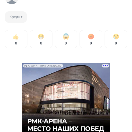
Кредит
0
0
0
0
0
РЕКЛАМА • RMK-ARENA.RU