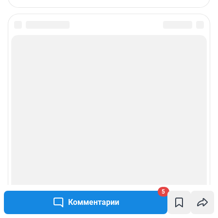
Связаться с отделом продаж: 8 (351) 729-94-90 доб. 3335,
yuliya.latypova@shkulev.ru
Редакция сайта не несет ответственности за достоверность
информации, содержащейся в рекламных объявлениях.
Особенности эксплуатации (использования) веб-портала регулируются:
Руководством пользователя
Описанием функциональных характеристик ПО
Условиями использования веб-портала и политикой
конфиденциальности персональных данных
Веб-портал распространяется в виде интернет-сервиса, специальные
действия по установке на стороне пользователя не требуются
Политика использования cookies
Рекомендательные системы
Пользовательское соглашение сервиса «Подписка без баннерной
рекламы»
5
Комментарии