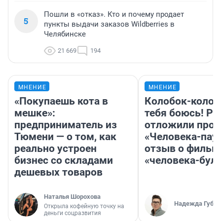
Пошли в «отказ». Кто и почему продает
5
пункты выдачи заказов Wildberries в
Челябинске
21 669
194
МНЕНИЕ
МНЕНИЕ
«Покупаешь кота в
Колобок-колобо
мешке»:
тебя боюсь! Ра
предприниматель из
отложили прок
Тюмени — о том, как
«Человека-пау
реально устроен
отзыв о фильм
бизнес со складами
«человека-бул
дешевых товаров
Наталья Шорохова
Надежда Губар
Открыла кофейную точку на
деньги соцразвития