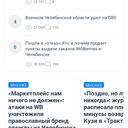
25 191
8
Военком Челябинской области ушел на СВО
4
21 068
110
Пошли в «отказ». Кто и почему продает
5
пункты выдачи заказов Wildberries в
Челябинске
20 335
196
МНЕНИЕ
МНЕНИЕ
«Маркетплейс нам
«Поздно, но лу
ничего не должен»:
никогда»: журн
атаки на WB
расписала плю
уничтожили
минусы возвр
православный бренд
Кузи в «Тракто
одежды из Челябинска