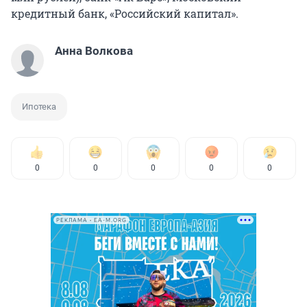
кредитный банк, «Российский капитал».
Анна Волкова
Ипотека
0
0
0
0
0
РЕКЛАМА • EA-M.ORG