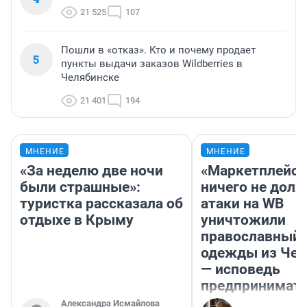
21 525
107
Пошли в «отказ». Кто и почему продает
5
пункты выдачи заказов Wildberries в
Челябинске
21 401
194
МНЕНИЕ
МНЕНИЕ
«За неделю две ночи
«Маркетплейс 
были страшные»:
ничего не долж
туристка рассказала об
атаки на WB
отдыхе в Крыму
уничтожили
православный 
одежды из Чел
— исповедь
предпринимат
Александра Исмайлова