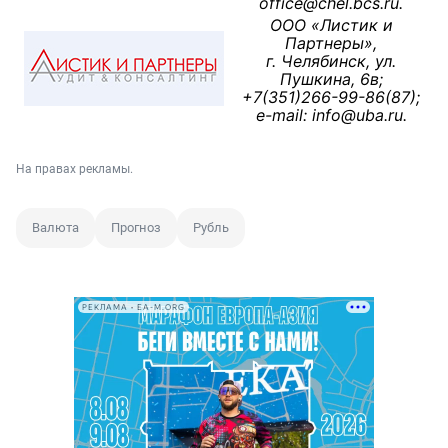
office@chel.bcs.ru.
ООО «Листик и
Партнеры»,
г. Челябинск, ул.
Пушкина, 6в;
+7(351)266-99-86(87);
e-mail: info@uba.ru.
На правах рекламы.
Валюта
Прогноз
Рубль
РЕКЛАМА • EA-M.ORG