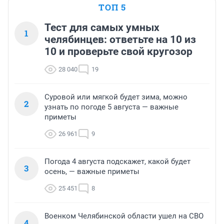
НЕФТИ 50$ !!!!!!!

ТОП 5
НЕ ПРЕДПОСЫЛОК ЧТО НЕФТЬ В 2016 БУДЕТ ХОТЯ 
Тест для самых умных
1
БЫ 50 $ ! СИТУАЦИЯ УХУДШАЕТСЯ! ВСЕ ЕМКОСТИ С 
челябинцев: ответьте на 10 из
НЕФТЬЮ ЗАПОЛНЕНЫ ! КОГДА ИХ НАЧНУТ 
10 и проверьте свой кругозор
ПРОДАВАТЬ НЕФТЬ МОЖЕТ УЙТИ И НА 20-25$!
28 040
19
Суровой или мягкой будет зима, можно
2
узнать по погоде 5 августа — важные
приметы
26 961
9
Погода 4 августа подскажет, какой будет
3
осень, — важные приметы
25 451
8
Военком Челябинской области ушел на СВО
4