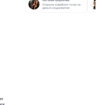
Наталья Шорохова
Открыла кофейную точку на
деньги соцразвития
ие
они