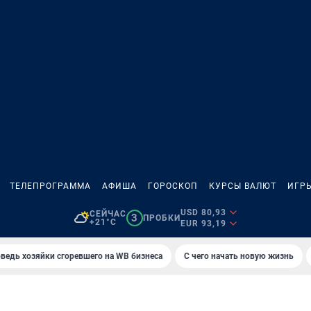
ТЕЛЕПРОГРАММА
АФИША
ГОРОСКОП
КУРСЫ ВАЛЮТ
ИГР
USD 80,93
СЕЙЧАС
3
ПРОБКИ
+21°C
EUR 93,19
ведь хозяйки сгоревшего на WB бизнеса
С чего начать новую жизнь