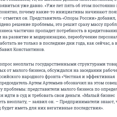
явиться уже давно. «Уже лет пять об этом постоянно
епонятно, почему какие-то инициативы начинают поя
 – отметил он. Представитель «Опоры России» добавил, 
айдено решение проблемы, это решит сразу массу проб
изнеса частично пропадет потребность в кредитовани
и на развитие и модернизацию, переобучение персонал
аботать не только в последние дни года, как сейчас, а 
добавил Константинов.
вопрос неоплаты государственными структурами това
ых от малого бизнеса, обсуждался на заседании рабоч
сийского народного фронта «Честная и эффективная
 председатель Артем Артемьев обозначил на этом сов
ну проблемы: представители малого бизнеса по опред
 идти в суд и требовать свои деньги. «Малый бизнес
ть неоплату, – заявил он. – Предприниматели знают, 
д будет иметь для них негативные последствия».