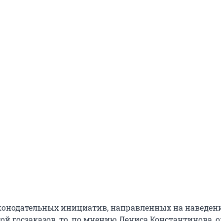
аконодательных инициатив, направленных на наведен
ой госзаказов, то, по мнению Дениса Константинова, 