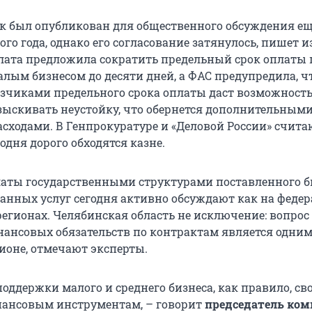
к был опубликован для общественного обсуждения ещ
го года, однако его согласование затянулось, пишет и
алата предложила сократить предельный срок оплаты 
алым бизнесом до десяти дней, а ФАС предупредила, ч
зчиками предельного срока оплаты даст возможност
ыскивать неустойку, что обернется дополнительным
ходами. В Генпрокуратуре и «Деловой России» считаю
одня дорого обходятся казне.
аты государственными структурами поставленного б
занных услуг сегодня активно обсуждают как на феде
 регионах. Челябинская область не исключение: вопрос
ансовых обязательств по контрактам является одним
ионе, отмечают эксперты.
оддержки малого и среднего бизнеса, как правило, св
ансовым инструментам, – говорит
председатель ком