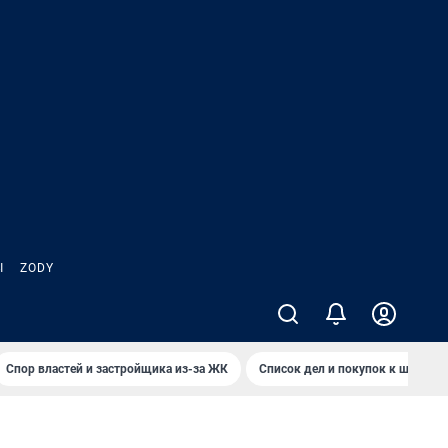
Ы
ZODY
Спор властей и застройщика из-за ЖК
Список дел и покупок к школе