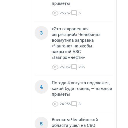
приметы
25 752
6
«Это откровенная
3
сегрегация!» Челябинца
возмутила заправка
«Чангана» на якобы
закрытой АЗС
«Газпромнефти»
25 062
285
Погода 4 августа подскажет,
4
какой будет осень, — важные
приметы
24 956
8
Военком Челябинской
5
области ушел на СВО