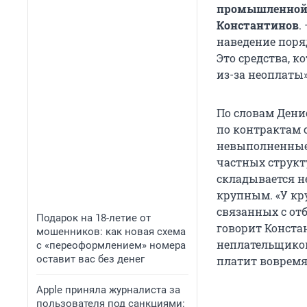
промышленной 
Константинов
.
наведение поря
Это средства, 
из-за неоплаты»
По словам Дени
по контрактам с
невыполненные 
частных структ
складывается не
крупным. «У кр
связанных с от
Подарок на 18-летие от
говорит Конста
мошенников: как новая схема
неплательщиков 
с «переоформлением» номера
оставит вас без денег
платит вовремя
Apple приняла журналиста за
пользователя под санкциями: