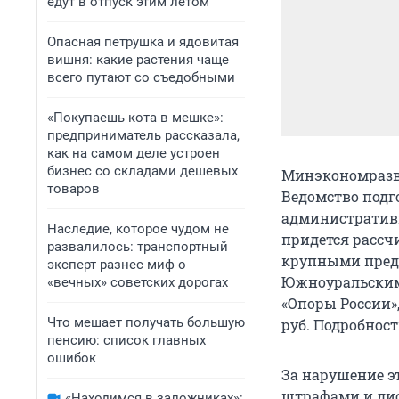
едут в отпуск этим летом
Опасная петрушка и ядовитая
вишня: какие растения чаще
всего путают со съедобными
«Покупаешь кота в мешке»:
предприниматель рассказала,
как на самом деле устроен
бизнес со складами дешевых
Минэкономразви
товаров
Ведомство подго
административ
Наследие, которое чудом не
придется рассчи
развалилось: транспортный
крупными предп
эксперт разнес миф о
Южноуральским
«вечных» советских дорогах
«Опоры России»
Что мешает получать большую
руб. Подробност
пенсию: список главных
ошибок
За нарушение э
штрафами и ди
«Находимся в заложниках»: