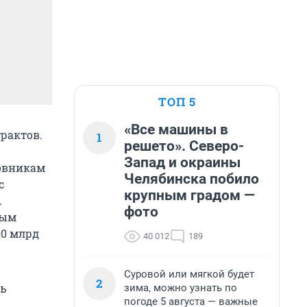
ТОП 5
«Все машины в
рактов.
1
решето». Северо-
Запад и окраины
овникам
Челябинска побило
с
крупным градом —
.
фото
ным
00 млрд
40 012
189
Суровой или мягкой будет
2
ь
зима, можно узнать по
погоде 5 августа — важные