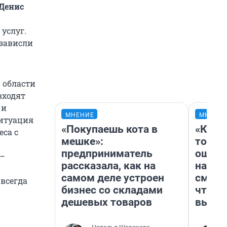
Денис
услуг.
 зависли
 области
входят
 и
МНЕНИЕ
МНЕНИ
ситуация
«Покупаешь кота в
«Кажд
еса с
мешке»:
то лич
предприниматель
ошибк
 –
рассказала, как на
настр
самом деле устроен
смотр
 всегда
бизнес со складами
чтобы
дешевых товаров
выгля