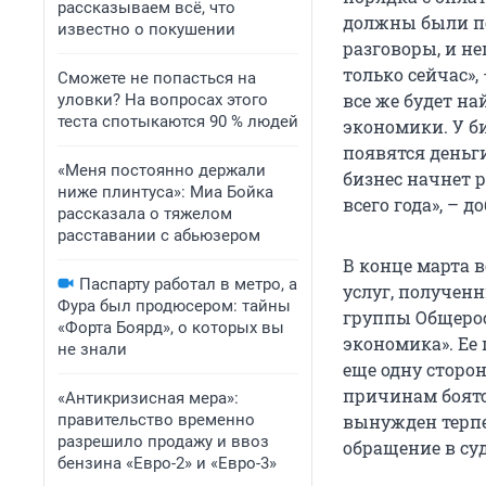
рассказываем всё, что
должны были по
известно о покушении
разговоры, и н
только сейчас»,
Сможете не попасться на
все же будет н
уловки? На вопросах этого
теста спотыкаются 90 % людей
экономики. У б
появятся деньг
«Меня постоянно держали
бизнес начнет р
ниже плинтуса»: Миа Бойка
всего года», – 
рассказала о тяжелом
расставании с абьюзером
В конце марта 
Паспарту работал в метро, а
услуг, полученн
Фура был продюсером: тайны
группы Общерос
«Форта Боярд», о которых вы
экономика». Ее
не знали
еще одну сторо
причинам боятся
«Антикризисная мера»:
правительство временно
вынужден терпе
разрешило продажу и ввоз
обращение в су
бензина «Евро-2» и «Евро-3»