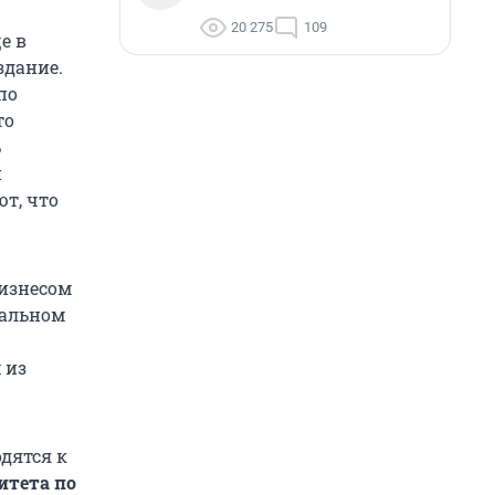
20 275
109
е в
здание.
по
то
ь
и
т, что
изнесом
ральном
 из
одятся к
итета по