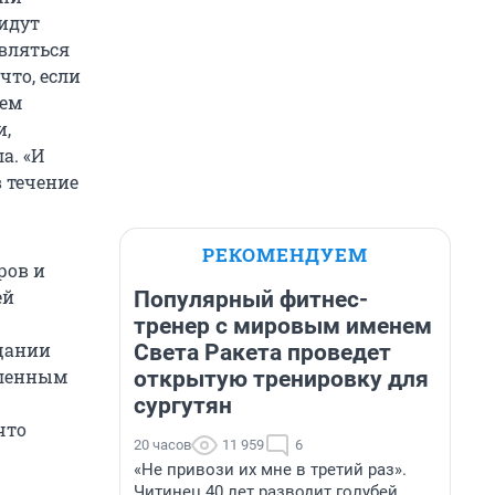
 идут
вляться
что, если
лем
и,
а. «И
в течение
РЕКОМЕНДУЕМ
ров и
ей
Популярный фитнес-
тренер с мировым именем
ещании
Света Ракета проведет
еленным
открытую тренировку для
сургутян
что
20 часов
11 959
6
«Не привози их мне в третий раз».
Читинец 40 лет разводит голубей,