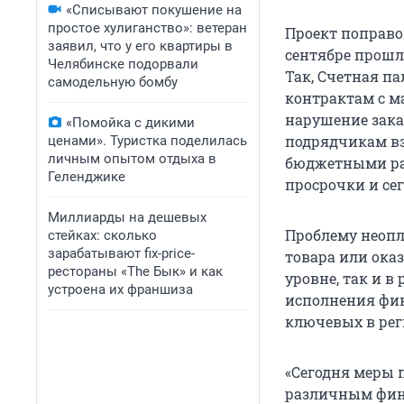
«Списывают покушение на
простое хулиганство»: ветеран
Проект поправо
заявил, что у его квартиры в
сентябре прошло
Челябинске подорвали
Так, Счетная п
самодельную бомбу
контрактам с м
нарушение зака
«Помойка с дикими
подрядчикам вз
ценами». Туристка поделилась
личным опытом отдыха в
бюджетными рас
Геленджике
просрочки и сег
Миллиарды на дешевых
Проблему неопл
стейках: сколько
зарабатывают fix-price-
товара или ока
рестораны «The Бык» и как
уровне, так и в
устроена их франшиза
исполнения фин
ключевых в рег
«Сегодня меры п
различным фин