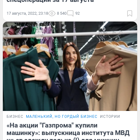
17 августа, 2022, 23:18
8 540
92
БИЗНЕС
МАЛЕНЬКИЙ, НО ГОРДЫЙ БИЗНЕС
ИСТОРИИ
«На акции "Газпрома" купили
машинку»: выпускница института МВД