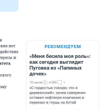
в
овне нет
РЕКОМЕНДУЕМ
действие
«Меня бесила моя роль»:
тересы и
как сегодня выглядит
итета
Пуговка из «Папиных
дочек»
еского
10 часов
4 283
1
ому
«С гордостью говорю, что я
деревенский»: зачем северянин
оставил нефтяную компанию и
переехал в глушь на Алтай