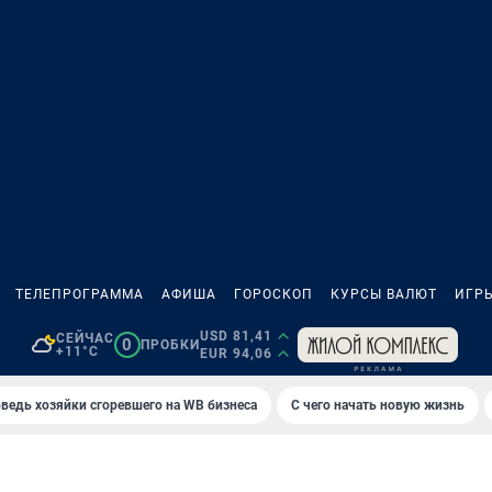
ТЕЛЕПРОГРАММА
АФИША
ГОРОСКОП
КУРСЫ ВАЛЮТ
ИГР
USD 81,41
СЕЙЧАС
0
ПРОБКИ
+11°C
EUR 94,06
ведь хозяйки сгоревшего на WB бизнеса
С чего начать новую жизнь