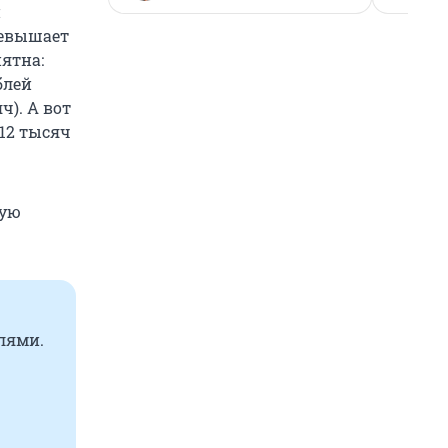
и
ревышает
ятна:
блей
ч). А вот
 12 тысяч
лую
лями.