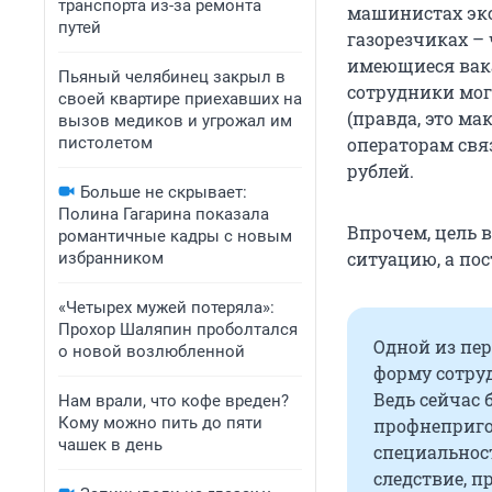
транспорта из-за ремонта
машинистах экс
путей
газорезчиках –
имеющиеся вака
Пьяный челябинец закрыл в
сотрудники мог
своей квартире приехавших на
(правда, это ма
вызов медиков и угрожал им
пистолетом
операторам связ
рублей.
Больше не скрывает:
Полина Гагарина показала
Впрочем, цель 
романтичные кадры с новым
ситуацию, а по
избранником
«Четырех мужей потеряла»:
Прохор Шаляпин проболтался
Одной из пе
о новой возлюбленной
форму сотру
Ведь сейчас
Нам врали, что кофе вреден?
Кому можно пить до пяти
профнеприго
чашек в день
специальност
следствие, 