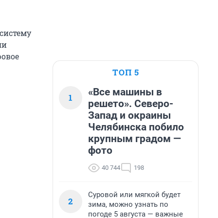
систему
ли
ровое
ТОП 5
«Все машины в
1
решето». Северо-
Запад и окраины
Челябинска побило
крупным градом —
фото
40 744
198
Суровой или мягкой будет
2
зима, можно узнать по
погоде 5 августа — важные