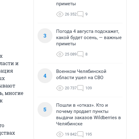
приметы
26 352
9
Погода 4 августа подскажет,
3
какой будет осень, — важные
приметы
25 089
8
х
ласти и
зация
Военком Челябинской
4
области ушел на СВО
ых
тывают
20 737
109
ь, многие
ак
Пошли в «отказ». Кто и
5
почему продает пункты
выдачи заказов Wildberries в
Челябинске
то
дствах
19 842
195