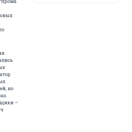
егпрома
довых
,
по
ия
ались
ых
атор
ых
ей, но
аз.
вщики –
яч