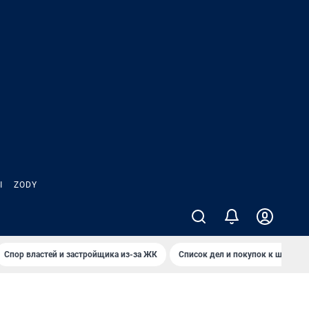
Ы
ZODY
Спор властей и застройщика из-за ЖК
Список дел и покупок к школе