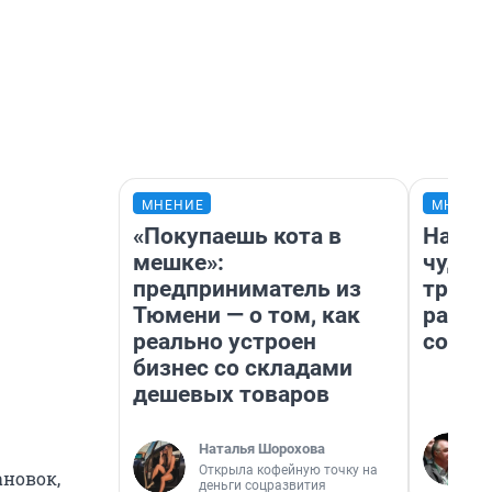
МНЕНИЕ
МНЕНИ
«Покупаешь кота в
Насле
мешке»:
чудом
предприниматель из
транс
Тюмени — о том, как
разне
реально устроен
совет
бизнес со складами
дешевых товаров
Наталья Шорохова
Открыла кофейную точку на
новок,
деньги соцразвития