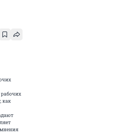
бочих
 рабочих
, как
адают
ляет
 мнения