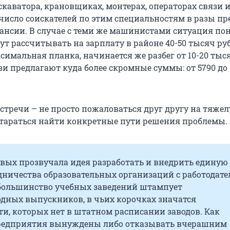
каватора, крановщиках, монтерах, операторах связи 
 число соискателей по этим специальностям в разы п
нсии. В случае с теми же машинистами ситуация пон
ут рассчитывать на зарплату в районе 40-50 тысяч ру
ксимальная планка, начинается же разбег от 10-20 тыся
и предлагают куда более скромные суммы: от 5790 до
встречи – не просто пожаловаться друг другу на тяже
стараться найти конкретные пути решения проблемы.
рвых прозвучала идея разработать и внедрить единую
дничества образовательных организаций с работодате
 большинство учебных заведений штампует
дных выпускников, в чьих корочках значатся
и, которых нет в штатном расписании заводов. Как
предприятия вынуждены либо отказывать вчерашним