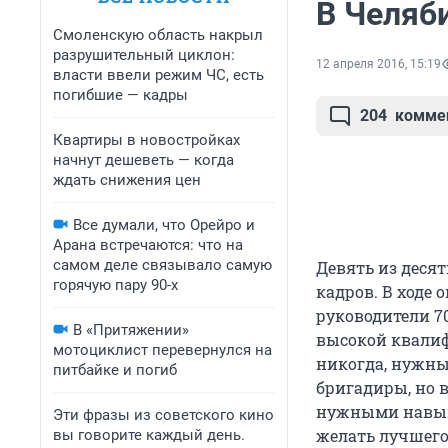
В Челяби
Смоленскую область накрыл
разрушительный циклон:
12 апреля 2016, 15:19
власти ввели режим ЧС, есть
погибшие — кадры
204
комме
Квартиры в новостройках
начнут дешеветь — когда
ждать снижения цен
Все думали, что Орейро и
Арана встречаются: что на
самом деле связывало самую
Девять из деся
горячую пару 90-х
кадров. В ходе
руководители 7
В «Притяжении»
высокой квалиф
мотоциклист перевернулся на
никогда, нужны 
питбайке и погиб
бригадиры, но 
нужными навыка
Эти фразы из советского кино
желать лучшего
вы говорите каждый день.