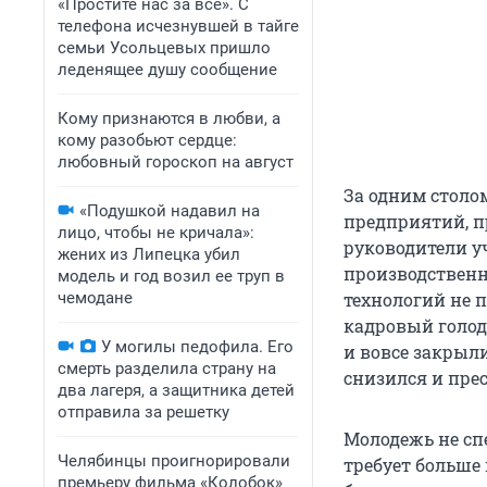
«Простите нас за всё». С
телефона исчезнувшей в тайге
семьи Усольцевых пришло
леденящее душу сообщение
Кому признаются в любви, а
кому разобьют сердце:
любовный гороскоп на август
За одним столо
«Подушкой надавил на
предприятий, п
лицо, чтобы не кричала»:
руководители у
жених из Липецка убил
производственн
модель и год возил ее труп в
чемодане
технологий не 
кадровый голод
У могилы педофила. Его
и вовсе закрыли
смерть разделила страну на
снизился и пр
два лагеря, а защитника детей
отправила за решетку
Молодежь не сп
Челябинцы проигнорировали
требует больше
премьеру фильма «Колобок»