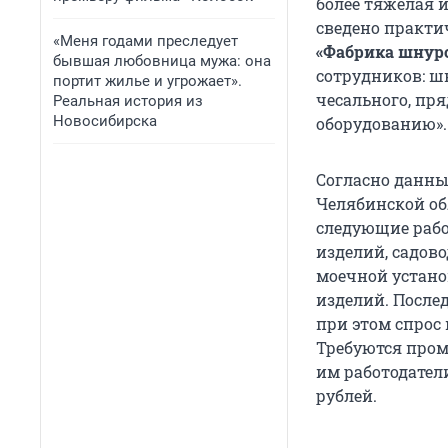
более тяжелая 
сведено практи
«Меня годами преследует
«Фабрика шнуро
бывшая любовница мужа: она
сотрудников: шв
портит жилье и угрожает».
чесального, пря
Реальная история из
Новосибирска
оборудованию».
Согласно данны
Челябинской об
следующие рабо
изделий, садов
моечной устано
изделий. Послед
при этом спрос
Требуются про
им работодател
рублей.