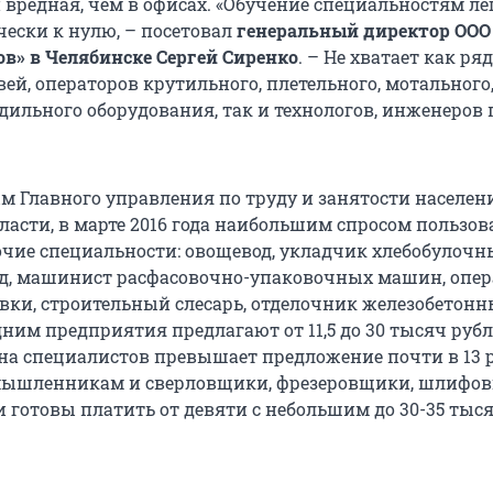
и вредная, чем в офисах. «Обучение специальностям л
чески к нулю, – посетовал
генеральный директор ООО
в» в Челябинске Сергей Сиренко
. – Не хватает как ря
ей, операторов крутильного, плетельного, мотального
дильного оборудования, так и технологов, инженеров 
м Главного управления по труду и занятости населен
ласти, в марте 2016 года наибольшим спросом пользов
чие специальности: овощевод, укладчик хлебобулочн
од, машинист расфасовочно-упаковочных машин, опер
вки, строительный слесарь, отделочник железобетонн
ним предприятия предлагают от 11,5 до 30 тысяч рубл
 на специалистов превышает предложение почти в 13 р
мышленникам и сверловщики, фрезеровщики, шлифо
и готовы платить от девяти с небольшим до 30-35 тыс