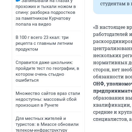
Запинывали на глазах у
студентам в 
прохожих и тыкали ножом в
спину: разборка подростков
за памятником Курчатову
попала на видео
«В настоящее в
работодателей 
В 100 г всего 23 ккал: три
раскоординиров
рецепта с главным летним
централизованн
продуктом
нескольких рег
нормативных д
Справится даже школьник:
пройдите тест по географии, в
сторон, нет не
котором очень стыдно
обязанности вс
ошибиться
ОНФ, уполномоч
предпринимате
Множество сайтов враз стали
образования вы
недоступны: массовый сбой
квалификации, 
произошел в Рунете
средние и круп
Для местных жителей и
специалистов, а
туристов: в Миассе обновили
телеком-инфраструктуру