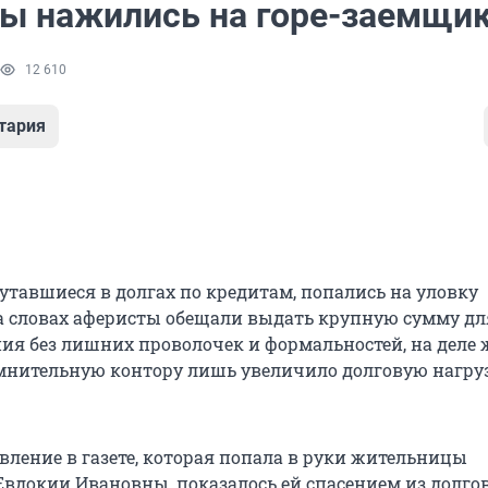
ы нажились на горе-заемщи
12 610
тария
утавшиеся в долгах по кредитам, попались на уловку
 словах аферисты обещали выдать крупную сумму дл
ия без лишних проволочек и формальностей, на деле 
мнительную контору лишь увеличило долговую нагру
вление в газете, которая попала в руки жительницы
Евдокии Ивановны, показалось ей спасением из долго