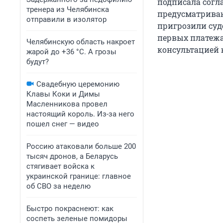
подписала сог
тренера из Челябинска
предусматриваю
отправили в изолятор
пригрозили суд
первых платежа
Челябинскую область накроет
консультацией ю
жарой до +36 °C. А грозы
будут?
Свадебную церемонию
Клавы Коки и Димы
Масленникова провел
настоящий король. Из-за него
пошел снег — видео
Россию атаковали больше 200
тысяч дронов, а Беларусь
стягивает войска к
украинской границе: главное
об СВО за неделю
Быстро покраснеют: как
соспеть зеленые помидоры