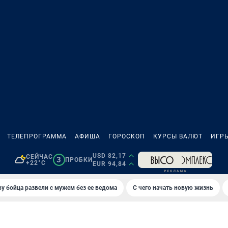
ТЕЛЕПРОГРАММА
АФИША
ГОРОСКОП
КУРСЫ ВАЛЮТ
ИГР
USD 82,17
СЕЙЧАС
3
ПРОБКИ
+22°C
EUR 94,84
у бойца развели с мужем без ее ведома
С чего начать новую жизнь