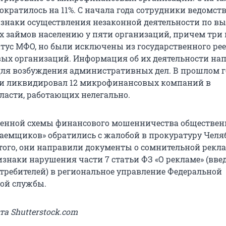
ократилось на 11%. С начала года сотрудники ведомст
знаки осуществления незаконной деятельности по в
х займов населению у пяти организаций, причем три 
атус МФО, но были исключены из государственного ре
х организаций. Информация об их деятельности на
для возбуждения административных дел. В прошлом г
 и ликвидировал 12 микрофинансовых компаний в
ласти, работающих нелегально.
ленной схемы финансового мошенничества обществе
заемщиков» обратились с жалобой в прокуратуру Чел
 того, они направили документы о сомнительной рекла
знаки нарушения части 7 статьи ФЗ «О рекламе» (вве
требителей) в региональное управление Федеральной
ой службы.
та Shutterstock.com