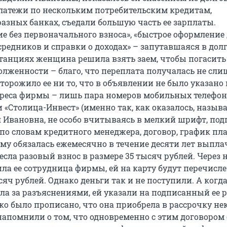
атежи по нескольким потребительским кредитам,
азных банках, съедали большую часть ее зарплаты.
е без первоначального взноса», «быстрое оформление 
осредников и справки о доходах» – запутавшаяся в долг
анциях женщина решила взять заем, чтобы погасить
олженности – благо, что переплата получалась не сл
торожило ее ни то, что в объявлении не было указано
дреса фирмы – лишь пара номеров мобильных телефон
«Столица-Инвест» (именно так, как оказалось, называ
 Ивановна, не особо вчитываясь в мелкий шрифт, под
по словам кредитного менеджера, договор, график пл
ому обязалась ежемесячно в течение десяти лет выпла
несла разовый взнос в размере 35 тысяч рублей. Через 
ила ее сотрудница фирмы, ей на карту будут перечисл
сяч рублей. Однако деньги так и не поступили. А когд
а за разъяснениями, ей указали на подписанный ее 
тко было прописано, что она приобрела в рассрочку не
 напомнили о том, что одновременно с этим договором