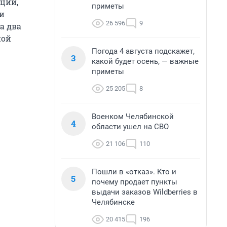
ции,
приметы
и
26 596
9
а два
ной
Погода 4 августа подскажет,
3
какой будет осень, — важные
приметы
25 205
8
Военком Челябинской
4
области ушел на СВО
21 106
110
Пошли в «отказ». Кто и
5
почему продает пункты
выдачи заказов Wildberries в
Челябинске
20 415
196