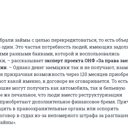
брали займы с целью перекредитоваться, то есть объ
 в один. Это частая потребность людей, имеющих задо
ими разными банками, которой и воспользовались
и, – рассказывает
эксперт проекта ОНФ «За права з
лин
. – Однако денег заемщики так и не получают, взам
ся призрачная возможность через 120 месяцев приобр
вот какой именно, в договоре не оговаривается. То есть
вшие могут получить как автомобиль, так и бельевую
е же печальное, что люди вместо реструктуризации
приобретают дополнительное финансовое бремя. При
бщить в правоохранительные органы или оспорить
говор в судах из-за непомерного штрафа за разглаше
тайны».