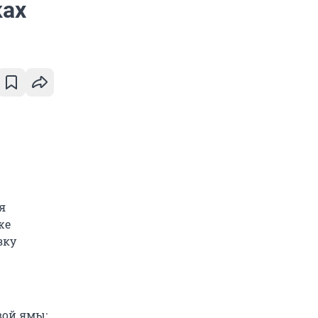
ках
я
же
зку
вой ямы: