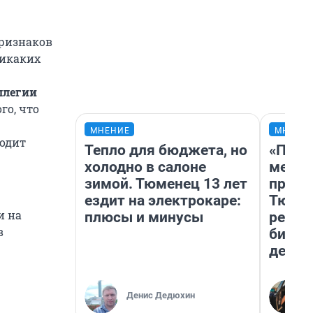
признаков
никаких
ллегии
го, что
МНЕНИЕ
МНЕНИ
водит
Тепло для бюджета, но
«Поку
холодно в салоне
мешке
зимой. Тюменец 13 лет
предп
ездит на электрокаре:
Тюмен
и на
плюсы и минусы
реаль
в
бизне
дешев
Денис Дедюхин