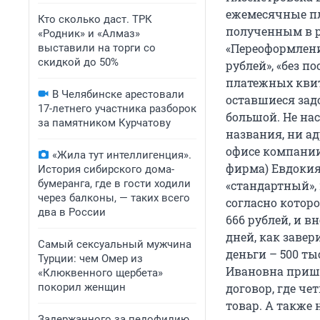
ежемесячные пл
Кто сколько даст. ТРК
полученным в р
«Родник» и «Алмаз»
«Переоформлени
выставили на торги со
скидкой до 50%
рублей», «без п
платежных квит
В Челябинске арестовали
оставшиеся зад
17-летнего участника разборок
большой. Не нас
за памятником Курчатову
названия, ни а
офисе компании 
«Жила тут интеллигенция».
фирма) Евдокия
История сибирского дома-
бумеранга, где в гости ходили
«стандартный», 
через балконы, — таких всего
согласно котор
два в России
666 рублей, и в
дней, как завер
Самый сексуальный мужчина
деньги – 500 ты
Турции: чем Омер из
Ивановна пришл
«Клюквенного щербета»
покорил женщин
договор, где че
товар. А также
Задержанного за педофилию