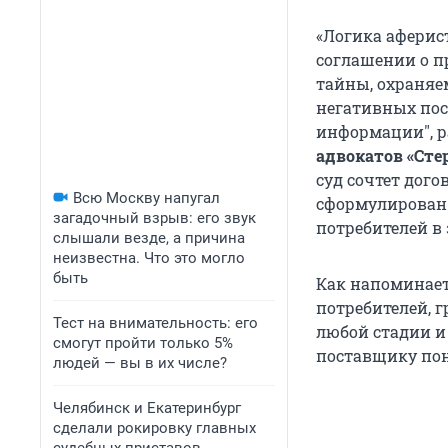
«Логика аферист
соглашении о п
тайны, охраняе
негативных пос
информации", ра
адвокатов «Сте
суд сочтет дог
Всю Москву напугал
сформулирован 
загадочный взрыв: его звук
потребителей в
слышали везде, а причина
неизвестна. Что это могло
быть
Как напоминает
потребителей, 
Тест на внимательность: его
любой стадии и
смогут пройти только 5%
поставщику пон
людей — вы в их числе?
Челябинск и Екатеринбург
сделали рокировку главных