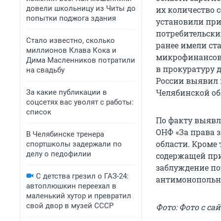
довели школьницу из Читы до
их количество с
попытки поджога здания
установили при
потребительски
Стало известно, сколько
ранее имели ст
миллионов Клава Кока и
микрофинансовы
Дима Масленников потратили
в прокуратуру 
на свадьбу
России выявил
Челябинской об
За какие публикации в
соцсетях вас уволят с работы:
список
По факту выяв
ОНФ «За права 
В Челябинске тренера
области. Кроме
спортшколы задержали по
делу о педофилии
содержащей при
заблуждение по
С детства грезил о ГАЗ-24:
антимонопольн
автоплюшкин переехал в
маленький хутор и превратил
свой двор в музей СССР
Фото: Фото с сай