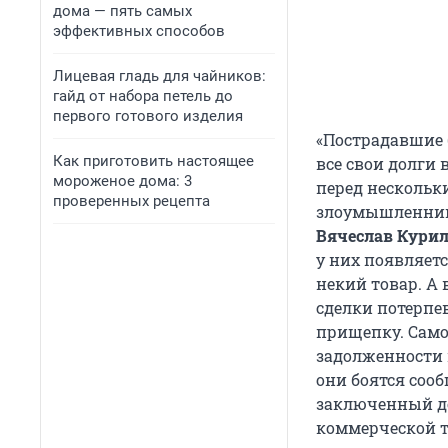
дома — пять самых
эффективных способов
Лицевая гладь для чайников:
гайд от набора петель до
первого готового изделия
«Пострадавшие 
Как приготовить настоящее
все свои долги
мороженое дома: 3
перед нескольк
проверенных рецепта
злоумышленник
Вячеслав Кури
у них появляет
некий товар. А 
сделки потерпе
прищепку. Само
задолженности 
они боятся соо
заключенный до
коммерческой 