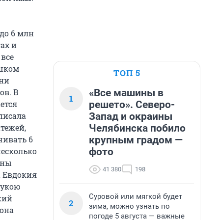
до 6 млн
ах и
 все
ишком
ТОП 5
 ни
«Все машины в
ов. В
1
решето». Северо-
ется
Запад и окраины
писала
Челябинска побило
атежей,
крупным градом —
чивать 6
фото
несколько
ены
41 380
198
а Евдокия
рукою
Суровой или мягкой будет
кий
2
зима, можно узнать по
 она
погоде 5 августа — важные