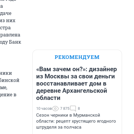
ва
ыдаче
из них
естра
правлена
оду Банк
РЕКОМЕНДУЕМ
«Вам зачем он?»: дизайнер
нники
из Москвы за свои деньги
ябинской
восстанавливает дом в
ме,
деревне Архангельской
дение в
области
10 часов
7 875
8
Сезон черники в Мурманской
области: рецепт хрустящего ягодного
штруделя за полчаса