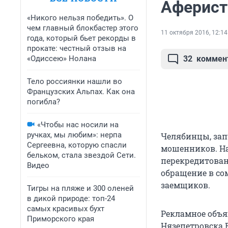
Аферист
«Никого нельзя победить». О
чем главный блокбастер этого
11 октября 2016, 12:14
года, который бьет рекорды в
прокате: честный отзыв на
«Одиссею» Нолана
32
коммен
Тело россиянки нашли во
Французских Альпах. Как она
погибла?
«Чтобы нас носили на
ручках, мы любим»: нерпа
Челябинцы, зап
Сергеевна, которую спасли
мошенников. На
бельком, стала звездой Сети.
перекредитован
Видео
обращение в со
заемщиков.
Тигры на пляже и 300 оленей
в дикой природе: топ-24
самых красивых бухт
Рекламное объя
Приморского края
Нязепетровска 