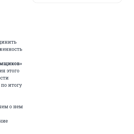
единить
лженность
аемщиков»
ен этого
ести
 по итогу
чем о нем
ние