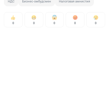
НДС
Бизнес-омбудсмен
Налоговая амнистия
0
0
0
0
0