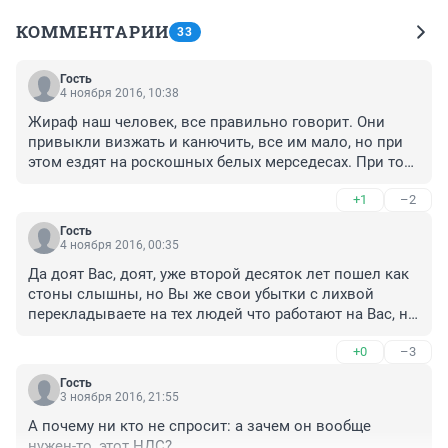
КОММЕНТАРИИ
33
Гость
4 ноября 2016, 10:38
Жираф наш человек, все правильно говорит. Они 
привыкли визжать и канючить, все им мало, но при 
этом ездят на роскошных белых мерседесах. При том, 
что налоги платятся с доходов: если есть налог - 
+1
–2
значит и есть с чего платить, и это "с чего" в десятки и 
сотни раз больше зарплаты рабочего на заводе или 
Гость
любого бюджетника, врача в поликлинике.
4 ноября 2016, 00:35
Да доят Вас, доят, уже второй десяток лет пошел как 
стоны слышны, но Вы же свои убытки с лихвой 
перекладываете на тех людей что работают на Вас, не 
правда ли? Что то я не заметил чтобы Вы с вискаря 
+0
–3
хорошего на водку по 150 переходили. Да и не худеете 
особо.

Гость
Физиономии у всех что надо, лоснятся, животы да ж... 
3 ноября 2016, 21:55
свои возим на неплохих тачках, так че вопим? Или о 
А почему ни кто не спросит: а зачем он вообще 
тех 15ти человеках, ночами не спим, думаем, как они 
нужен-то, этот НДС?