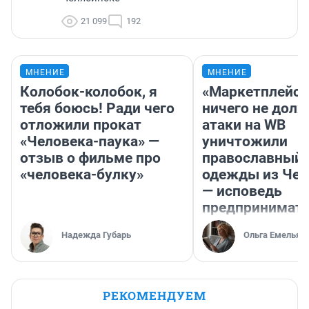
21 099
192
МНЕНИЕ
МНЕНИЕ
Колобок-колобок, я
«Маркетплейс 
тебя боюсь! Ради чего
ничего не долж
отложили прокат
атаки на WB
«Человека-паука» —
уничтожили
отзыв о фильме про
православный 
«человека-булку»
одежды из Чел
— исповедь
предпринимат
Надежда Губарь
Ольга Емельян
РЕКОМЕНДУЕМ