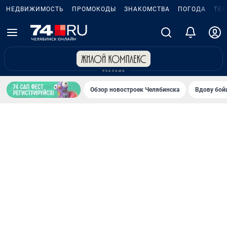
НЕДВИЖИМОСТЬ
ПРОМОКОДЫ
ЗНАКОМСТВА
ПОГОДА
ТЕ
Обзор новостроек Челябинска
Вдову бойц