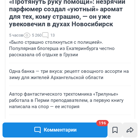
«Протянуть руку помощи»: незрячий
парфюмер создал «уютный» аромат
для тех, кому страшно, — он уже
увековечил в духах Новосибирск
5 часов
5 260
13
«Было страшно столкнуться с полицией».
Популярная блогерша из Екатеринбурга честно
рассказала об отдыхе в Грузии
Одна банка — три вкуса: рецепт овощного ассорти на
зиму для жителей Архангельской области
Автор фантастического трехтомника «Трилунье»
работала в Перми преподавателем, а первую книгу
написала на спор — ее история
В Волгограде пытаются спасти от страшной смерти
196
оставшихся без мамы ежат
Комментарии