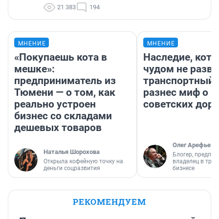
21 383
194
МНЕНИЕ
МНЕНИЕ
«Покупаешь кота в
Наследие, кото
мешке»:
чудом не разва
предприниматель из
транспортный 
Тюмени — о том, как
разнес миф о 
реально устроен
советских доро
бизнес со складами
дешевых товаров
Олег Арефьев
Наталья Шорохова
Блогер, предпри
Открыла кофейную точку на
владелец в тра
деньги соцразвития
бизнесе
РЕКОМЕНДУЕМ