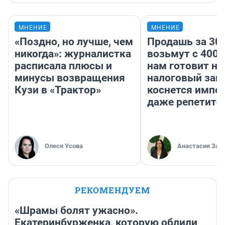
МНЕНИЕ
МНЕНИЕ
«Поздно, но лучше, чем
Продашь за 300
никогда»: журналистка
возьмут с 4000
расписала плюсы и
нам готовит н
минусы возвращения
налоговый зако
Кузи в «Трактор»
коснется импор
даже репетито
Олеся Усова
Анастасия Зав
РЕКОМЕНДУЕМ
«Шрамы болят ужасно».
Екатеринбурженка, которую облили