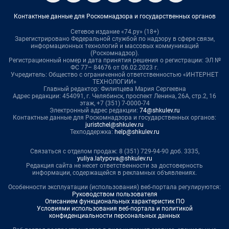
Контактные данные для Роскомнадзора и государственных органов
Сетевое издание «74.ру» (18+)
Зарегистрировано Федеральной службой по надзору в сфере связи,
информационных технологий и массовых коммуникаций
(Роскомнадзор).
Регистрационный номер и дата принятия решения о регистрации: ЭЛ №
ФС 77– 84676 от 06.02.2023 г.
Учредитель: Общество с ограниченной ответственностью «ИНТЕРНЕТ
ТЕХНОЛОГИИ»
Главный редактор: Филипцева Мария Сергеевна
Адрес редакции: 454091, г. Челябинск, проспект Ленина, 26А, стр.2, 16
этаж, +7 (351) 7-0000-74
Электронный адрес редакции:
74@shkulev.ru
Контактные данные для Роскомнадзора и государственных органов:
juristchel@shkulev.ru
Техподдержка:
help@shkulev.ru
Связаться с отделом продаж: 8 (351) 729-94-90 доб. 3335,
yuliya.latypova@shkulev.ru
Редакция сайта не несет ответственности за достоверность
информации, содержащейся в рекламных объявлениях.
Особенности эксплуатации (использования) веб-портала регулируются:
Руководством пользователя
Описанием функциональных характеристик ПО
Условиями использования веб-портала и политикой
конфиденциальности персональных данных