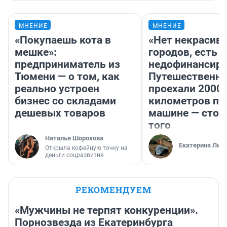
МНЕНИЕ
МНЕНИЕ
«Покупаешь кота в
«Нет некрасив
мешке»:
городов, есть
предприниматель из
недофинансиро
Тюмени — о том, как
Путешественн
реально устроен
проехали 2000
бизнес со складами
километров по 
дешевых товаров
машине — стои
того
Наталья Шорохова
Екатерина Лит
Открыла кофейную точку на
деньги соцразвития
РЕКОМЕНДУЕМ
«Мужчины не терпят конкуренции».
Порнозвезда из Екатеринбурга