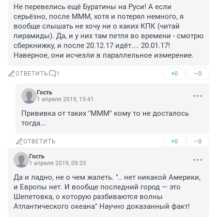
Не перевелись ещё Буратины на Руси! А если 
серьёзно, после МММ, хотя и потерял немного, я 
вообще слышать не хочу ни о каких КПК (читай 
пирамиды). Да, и у них там петля во времени - смотрю 
сберкнижку, и после 20.12.17 идёт.... 20.01.17! 
Наверное, они исчезли в параллельное измерение.
+0
–0
ОТВЕТИТЬ
1
Гость
1 апреля 2019, 15:41
Прививка от таких "МММ" кому то не досталось 
тогда...
+0
–0
ОТВЕТИТЬ
Гость
1 апреля 2019, 09:35
Да и ладно, не о чем жалеть. ".. нет никакой Америки, 
и Европы нет. И вообще последний город — это 
Шепетовка, о которую разбиваются волны 
Атлантического океана" Научно доказанный факт!