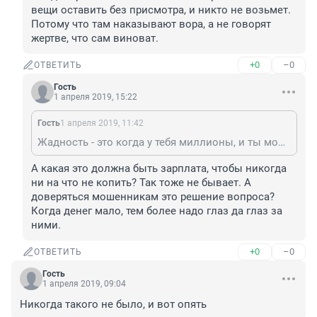
вещи оставить без присмотра, и никто не возьмет. 
Потому что там наказывают вора, а не говорят 
жертве, что сам виноват.
+0
–0
ОТВЕТИТЬ
Гость
1 апреля 2019, 15:22
Гость
1 апреля 2019, 11:42
Жадность - это когда у тебя миллионы, и ты можешь все себе позволить, но тебе мало. А когда людям надо копить на что-либо, то это жадность государства, которое обдирает людей налогами, как липку, а потом бросает подачку в виде пенсии, на которую не выжить. И опять человек виноват, что доверился мошенникам. В Эмиратах можно вещи оставить без присмотра, и никто не возьмет. Потому что там наказывают вора, а не говорят жертве, что сам виноват.
А какая это должна быть зарплата, чтобы никогда 
ни на что не копить? Так тоже не бывает. А 
доверяться мошенникам это решение вопроса? 
Когда денег мало, тем более надо глаз да глаз за 
ними.
+0
–0
ОТВЕТИТЬ
Гость
1 апреля 2019, 09:04
Никогда такого не было, и вот опять