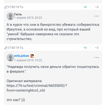
+0
–0
ОТВЕТИТЬ
Гость
1 апреля 2019, 20:23
А в курсе что они в банкротство убежать собираются,в 
Иркутске, а основной их вид, про который вашей 
"умной" бабушке наверняка не сказали это 
строительство,
+0
–0
ОТВЕТИТЬ
evita.julbars
1 апреля 2019, 16:22
"Надежда получить свои деньги обратно пошатнулась 
в феврале."

Оригинал материала: 
https://74.ru/text/criminal/66035692/?
from=centerrightcol_old

это как? )))