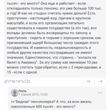
тысяч - это много? Она еще и работает - если 
откладывать только пенсию, это уже больше 100 тыс. 
в год! И как не стыдно считать чужие деньги! Есть 
преступник - настоящий вор, причем в крупном 
масштабе, и если его организация легально 
существовала в нашем государстве (а это так), все 
вклады должны быть возвращены по закону, а 
преступник - сидеть в тюрьме с хорошим сроком, как 
причинивший ущерб большому числу граждан этого 
государства. И наивность, недальновидность и 
любые другие качества пострадавших не имеют 
значения. Единственное, что странно, - "копила на 
билет в Америку". За эту сумму как минимум 10 раз 
можно слетать туда-обратно, если с 2 пересадками, и 
15 - если с одной.
+0
–0
ОТВЕТИТЬ
3
Гость
1 апреля 2019, 15:00
>>"Бедная" пенсионерка? А что, за всю жизнь 
накопленные 600 тысяч - это много?
