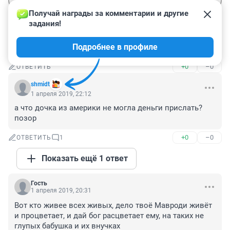
Получай награды за комментарии и другие 
задания!
Гость
2 апреля 2019, 23:37
Подробнее в профиле
жадность и нажива легких денег губит
+0
–0
ОТВЕТИТЬ
shmidt
1 апреля 2019, 22:12
а что дочка из америки не могла деньги прислать? 
позор
+0
–0
ОТВЕТИТЬ
1
Показать ещё 1 ответ
Гость
1 апреля 2019, 20:31
Вот кто живее всех живых, дело твоё Мавроди живёт 
и процветает, и дай бог расцветает ему, на таких не 
глупых бабушка и их внучках