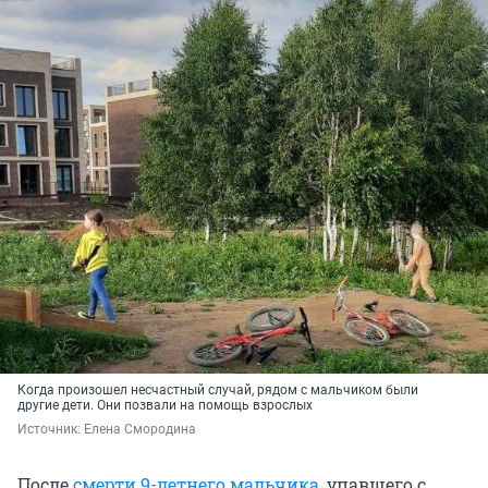
Когда произошел несчастный случай, рядом с мальчиком были
другие дети. Они позвали на помощь взрослых
Источник: 
Елена Смородина
После
смерти 9-летнего мальчика
, упавшего с