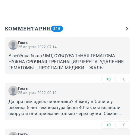
КОММЕНТАРИИ
216
Гость
25 августа 2022, 07:14
У ребёнка была ЧМТ, СУБДУРАЛЬНАЯ ГЕМАТОМА 
НУЖНА СРОЧНАЯ ТРЕПАНАЦИЯ ЧЕРЕПА, УДАЛЕНИЕ 
ГЕМАТОМЫ... ПРОСПАЛИ МЕДИКИ... ЖАЛЬ!
+0
–0
Гость
25 августа 2022, 00:12
Да при чем здесь чиновники? Я живу в Сочи и у 
ребенка 5 лет температура была 40 так мы вызвали 
скорую и они приехали только через сутки. Самое 
печальное что я бегал в аптеку и видел как во дворе 
+0
–0
стоит машина реанимации в неприметном месте и 
доктора вместе с водителем сидят и курят. Вот 
Гость