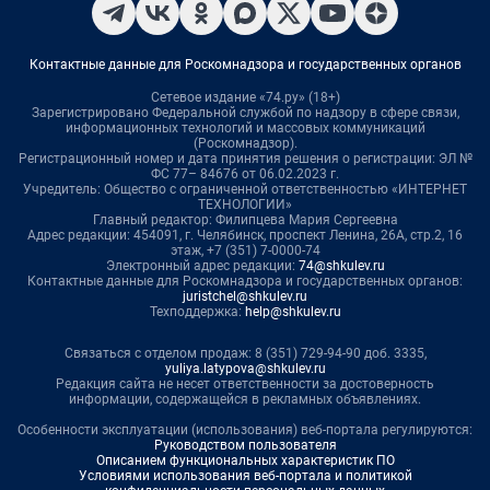
Контактные данные для Роскомнадзора и государственных органов
Сетевое издание «74.ру» (18+)
Зарегистрировано Федеральной службой по надзору в сфере связи,
информационных технологий и массовых коммуникаций
(Роскомнадзор).
Регистрационный номер и дата принятия решения о регистрации: ЭЛ №
ФС 77– 84676 от 06.02.2023 г.
Учредитель: Общество с ограниченной ответственностью «ИНТЕРНЕТ
ТЕХНОЛОГИИ»
Главный редактор: Филипцева Мария Сергеевна
Адрес редакции: 454091, г. Челябинск, проспект Ленина, 26А, стр.2, 16
этаж, +7 (351) 7-0000-74
Электронный адрес редакции:
74@shkulev.ru
Контактные данные для Роскомнадзора и государственных органов:
juristchel@shkulev.ru
Техподдержка:
help@shkulev.ru
Связаться с отделом продаж: 8 (351) 729-94-90 доб. 3335,
yuliya.latypova@shkulev.ru
Редакция сайта не несет ответственности за достоверность
информации, содержащейся в рекламных объявлениях.
Особенности эксплуатации (использования) веб-портала регулируются:
Руководством пользователя
Описанием функциональных характеристик ПО
Условиями использования веб-портала и политикой