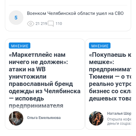
Военком Челябинской области ушел на СВО
5
21 219
110
МНЕНИЕ
МНЕНИЕ
«Маркетплейс нам
«Покупаешь ко
ничего не должен»:
мешке»:
атаки на WB
предпринимате
уничтожили
Тюмени — о том
православный бренд
реально устро
одежды из Челябинска
бизнес со скл
— исповедь
дешевых това
предпринимателя
Наталья Шорох
Ольга Емельянова
Открыла кофейн
деньги соцразв