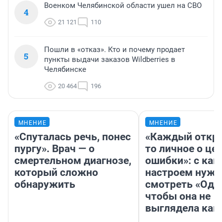
Военком Челябинской области ушел на СВО
4
21 121
110
Пошли в «отказ». Кто и почему продает
5
пункты выдачи заказов Wildberries в
Челябинске
20 464
196
МНЕНИЕ
МНЕНИЕ
«Спуталась речь, понес
«Каждый откро
пургу». Врач — о
то личное о це
смертельном диагнозе,
ошибки»: с как
который сложно
настроем нужн
обнаружить
смотреть «Оди
чтобы она не
выглядела как