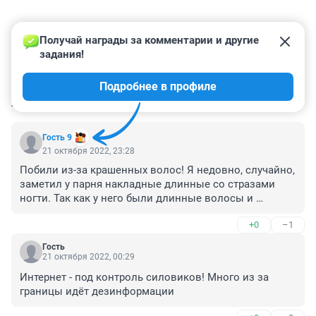
Получай награды за комментарии и другие 
задания!
Подробнее в профиле
КОММЕНТАРИИ
13
Гость 9
21 октября 2022, 23:28
Побили из-за крашенных волос! Я недовно, случайно, 
заметил у парня накладные длинные со стразами 
ногти. Так как у него были длинные волосы и 
длинные ногти, я сначала подумал, что это девочка, а 
+0
–1
потом, когда оно стало разговаривать, это оказался 
парень. Блин, что твориться? По моему парень 
Гость
должен быть парнем, а девочка-девочкой. А сейчас 
21 октября 2022, 00:29
мы идём к: родитель 1 и родитель 2. Капец! Я не 
Интернет - под контроль силовиков! Много из за 
удивлюсь, что эти оно "парни" с крашенными 
границы идёт дезинформации
волосами и накладными ногтями писают сидя.