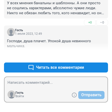
У всех мнения банальны и шаблонны. А они просто 
не сошлись характерами, абсолютно чужие люди. 
Никто не обязан любить того, кого ненавидит, но она 
должна была вернуть его обратно в приют, а не 
+0
–0
ломать трагикомедию и ввергать в безумие 1500 
волонтёров. Человечество — одним словом. Ещё и 
Гость
эта гора игрушек, никому уже по сути не нужная, 
1 июля 2023, 12:49
которую утилизируют дворники потом, скорее всего.
Господи, душа плачет. Упокой душа невинного 
мальчика.
+2
–0
Читать все комментарии
Гость
Отправить
Войти