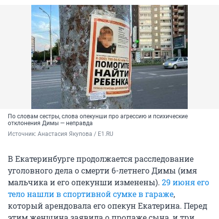
По словам сестры, слова опекунши про агрессию и психические
отклонения Димы — неправда
Источник: 
Анастасия Якупова / E1.RU
В Екатеринбурге продолжается расследование
уголовного дела о смерти 6-летнего Димы (имя
мальчика и его опекунши изменены).
29 июня его
тело нашли в спортивной сумке в гараже
,
который арендовала его опекун Екатерина. Перед
этим женщина заявила о пропаже сына, и три