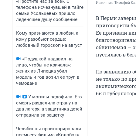
«Простите нас за всё». С
Источник: 
Тимофей Кал
телефона исчезнувшей в тайге
семьи Усольцевых пришло
В Перми заверш
леденящее душу сообщение
приговорили бы
Ее признали ви
Кому признаются в любви, а
кому разобьют сердце:
благотворительн
любовный гороскоп на август
обвиняемая — э
пустилась в бега
«Подушкой надавил на
лицо, чтобы не кричала»:
жених из Липецка убил
По заявлению о
модель и год возил ее труп в
не только по п
чемодане
экономического
был губернатор
У могилы педофила. Его
смерть разделила страну на
два лагеря, а защитника детей
отправила за решетку
Челябинцы проигнорировали
премьеру фильма «Колобок»