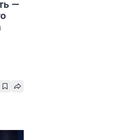
ть —
го
а