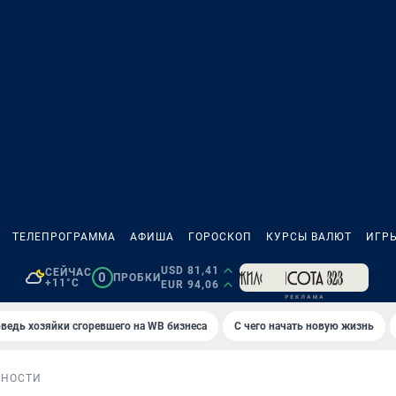
ТЕЛЕПРОГРАММА
АФИША
ГОРОСКОП
КУРСЫ ВАЛЮТ
ИГР
USD 81,41
СЕЙЧАС
0
ПРОБКИ
+11°C
EUR 94,06
ведь хозяйки сгоревшего на WB бизнеса
С чего начать новую жизнь
БНОСТИ