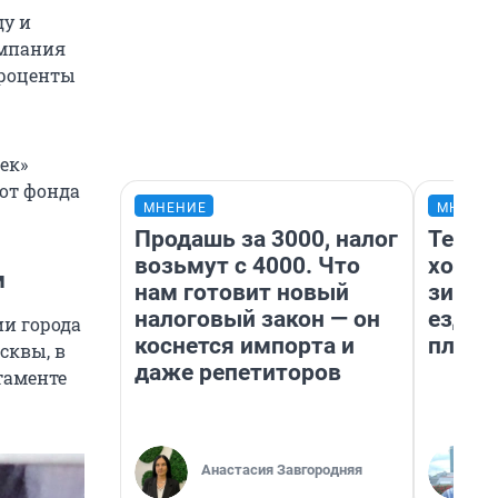
ду и
омпания
проценты
ек»
от фонда
МНЕНИЕ
МНЕНИ
Продашь за 3000, налог
Тепло
возьмут с 4000. Что
холод
м
нам готовит новый
зимой
налоговый закон — он
ездит
ии города
коснется импорта и
плюсы
сквы, в
даже репетиторов
таменте
Анастасия Завгородняя