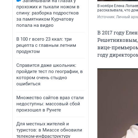
Запинывали на глазах у
В ноябре Елена Лопае
прохожих и тыкали ножом в
рассказывала, что дом
спину: разборка подростков
Источник: 
Личный арх
за памятником Курчатову
попала на видео
В 2017 году Еле
В 100 г всего 23 ккал: три
Решетниковым, 
рецепта с главным летним
вице-премьером
продуктом
году директоро
Справится даже школьник:
пройдите тест по географии, в
котором очень стыдно
ошибиться
Множество сайтов враз стали
недоступны: массовый сбой
произошел в Рунете
Для местных жителей и
туристов: в Миассе обновили
телеком-инфраструктуру