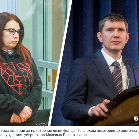
 года колонии за присвоение денег фонда. По словам некоторых свидетелей, 
 на нужды экс-губернатора Максима Решетникова