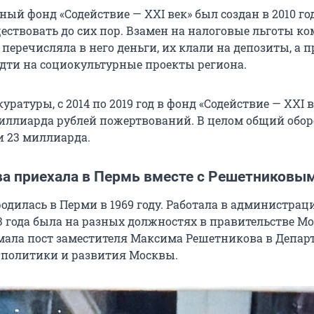
ый фонд «Содействие — XXI век» был создан в 2010 го
ествовать до сих пор. Взамен на налоговые льготы к
перечисляла в него деньги, их клали на депозиты, а 
ти на социокультурные проекты региона.
ратуры, с 2014 по 2019 год в фонд «Содействие — XXI в
миллиарда рублей пожертвований. В целом общий обор
и 23 миллиарда.
ва приехала в Пермь вместе с Решетниковы
одилась в Перми в 1969 году. Работала в администрац
13 года была на разных должностях в правительстве Мо
мала пост заместителя Максима Решетникова в Депар
политики и развития Москвы.