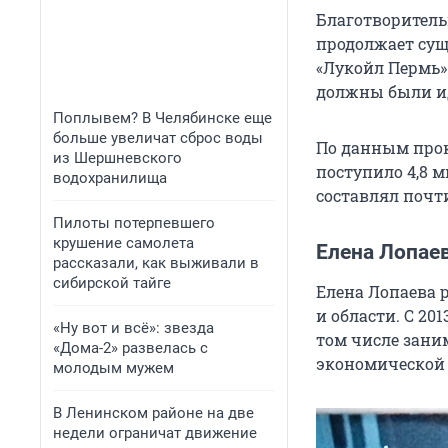
Благотворительн
продолжает сущ
«Лукойл Пермь» 
должны были ид
Поплывем? В Челябинске еще
больше увеличат сброс воды
По данным проку
из Шершневского
поступило 4,8 
водохранилища
составлял почт
Пилоты потерпевшего
крушение самолета
Елена Лопае
рассказали, как выживали в
сибирской тайге
Елена Лопаева р
и области. С 20
«Ну вот и всё»: звезда
том числе зани
«Дома-2» развелась с
экономической 
молодым мужем
В Ленинском районе на две
недели ограничат движение