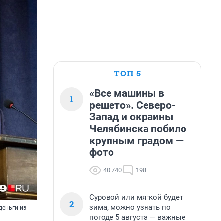
ТОП 5
«Все машины в
1
решето». Северо-
Запад и окраины
Челябинска побило
крупным градом —
фото
40 740
198
Суровой или мягкой будет
2
зима, можно узнать по
деньги из
погоде 5 августа — важные