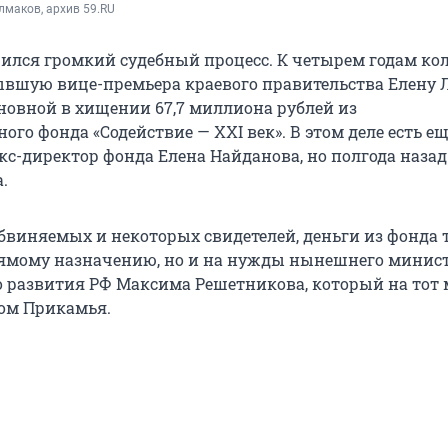
маков, архив 59.RU
ился громкий судебный процесс. К четырем годам ко
вшую вице-премьера краевого правительства Елену Л
новной в хищении 67,7 миллиона рублей из
ого фонда «Содействие — XXI век». В этом деле есть ещ
кс-директор фонда Елена Найданова, но полгода назад
.
бвиняемых и некоторых свидетелей, деньги из фонда 
рямому назначению, но и на нужды нынешнего минис
 развития РФ Максима Решетникова, который на тот
ом Прикамья.