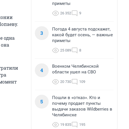
приметы
26 352
9
лонии
опаеву.
Погода 4 августа подскажет,
3
какой будет осень, — важные
е одна
приметы
 она
25 089
8
Военком Челябинской
тратили
4
области ушел на СВО
тра
 момент
20 730
109
Пошли в «отказ». Кто и
5
почему продает пункты
выдачи заказов Wildberries в
Челябинске
19 835
195