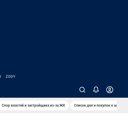
Ы
ZODY
Спор властей и застройщика из-за ЖК
Список дел и покупок к школе