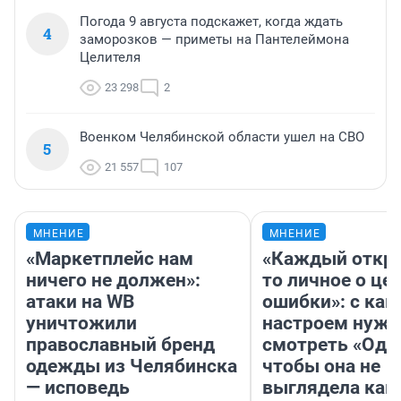
Погода 9 августа подскажет, когда ждать
4
заморозков — приметы на Пантелеймона
Целителя
23 298
2
Военком Челябинской области ушел на СВО
5
21 557
107
МНЕНИЕ
МНЕНИЕ
«Маркетплейс нам
«Каждый откро
ничего не должен»:
то личное о це
атаки на WB
ошибки»: с как
уничтожили
настроем нужн
православный бренд
смотреть «Оди
одежды из Челябинска
чтобы она не
— исповедь
выглядела как