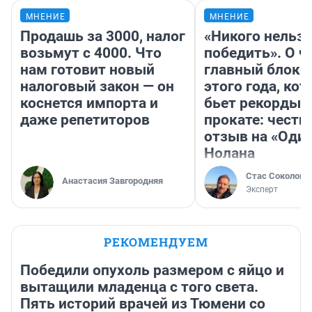
МНЕНИЕ
МНЕНИЕ
Продашь за 3000, налог
«Никого нельз
возьмут с 4000. Что
победить». О ч
нам готовит новый
главный блокб
налоговый закон — он
этого года, ко
коснется импорта и
бьет рекорды 
даже репетиторов
прокате: честн
отзыв на «Оди
Нолана
Стас Соколов
Анастасия Завгородняя
Эксперт
РЕКОМЕНДУЕМ
Победили опухоль размером с яйцо и
вытащили младенца с того света.
Пять историй врачей из Тюмени со